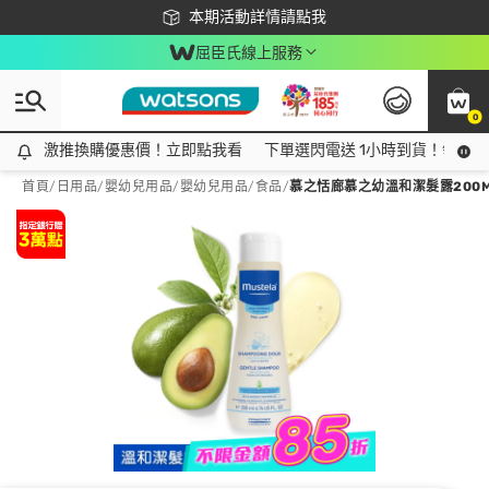
下載app最高回饋$350
本期活動詳情請點我
屈臣氏線上服務
0
激推換購優惠價！立即點我看
激推換購優惠價！立即點我看
下單選閃電送 1小時到貨！領神券
首頁
/
日用品
/
嬰幼兒用品
/
嬰幼兒用品/食品
/
慕之恬廊慕之幼溫和潔髮露200M