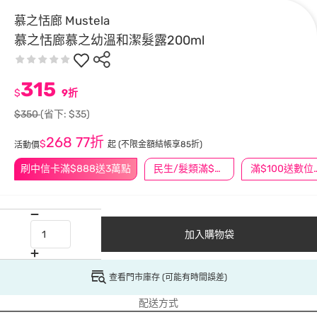
慕之恬廊 Mustela
慕之恬廊慕之幼溫和潔髮露200ml
315
$
9折
$350
(省下: $35)
268
77折
$
起
(不限金額結帳享85折)
活動價
刷中信卡滿$888送3萬點
民生/髮類滿$388送舒潔冰巾
滿$100
加入購物袋
查看門市庫存 (可能有時間誤差)
配送方式