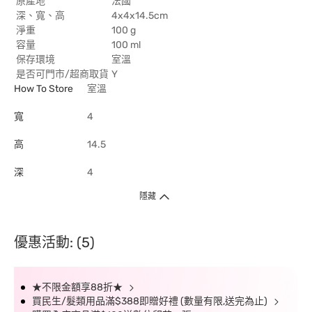
原產地
法國
深、寬、高
4x4x14.5cm
淨重
100 g
容量
100 ml
保存環境
室溫
是否可門市/超商取貨
Y
How To Store
室溫
寬
4
高
14.5
深
4
隱藏
優惠活動: (5)
★不限金額享88折★
買民生/髮類用品滿$388即贈好禮 (數量有限,送完為止)