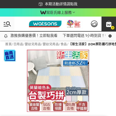
下載app最高回饋$350
本期活動詳情請點我
屈臣氏線上服務
0
激推換購優惠價！立即點我看
激推換購優惠價！立即點我看
下單選閃電送 1小時到貨！領神券
首頁
/
日用品
/
嬰幼兒用品
/
嬰幼兒用品/食品
/
【新生活家】2CM厚防護巧拼地墊 3