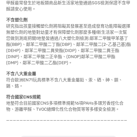
甲醛最常發生於地板類商品新生活家地墊通過SGS檢測保證不含甲
醛請安心使用。
不含塑化劑
研究指出孩童接觸塑化劑將阻礙其發展甚至造成發育功能障礙選擇
無塑化劑的地墊對幼童才有保障塑化劑那麼多種!新生活家一次幫
您做到測底把關!地墊皆通過八大塑化劑檢測:鄰苯二甲酸甲苯基丁
酯(BBP)、鄰苯二甲酸二丁酯(DBP)、鄰苯二甲酸二(2-乙基己基)酯
(DEHP)、鄰苯二甲酸二異癸酯(DIDP)、鄰苯二甲酸二異壬酯
(DINP)、鄰苯二甲酸二正辛酯、(DNOP)鄰苯二甲酸二甲酯
(DMP)、鄰苯二甲酸二乙酯(DEP)。
不含八大重金屬
符合歐洲EN71玩具標準不含八大重金屬鉛、汞、硒、砷、鋇、
鎘、鉻。
符合國家CNS規範
地墊符合目前國家CNS多項標準規範16項PAHs多環芳香烴化合
物、游離甲醛、TVOC總輝化性化合物質等等多樣安全檢測。
————————————————————————————————————