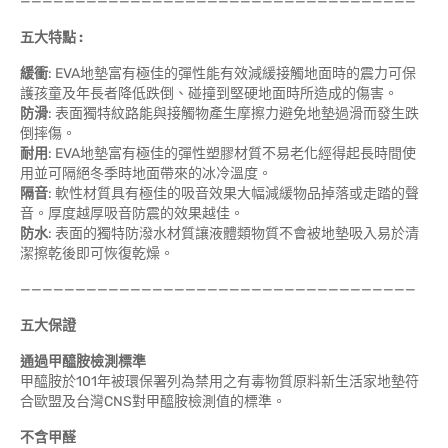
————————————————————————————————————
五大特點 :
緩衝
: EVA地墊富有極佳的彈性能有效減緩接觸地面時的震力可保
護孩童及年長者降低跌倒、碰撞到堅硬地面時所造成的傷害。
防滑
: 表面獨特紋路能與接觸物產生摩擦力避免地墊過滑而發生跌
倒摔傷。
耐用
: EVA地墊富有極佳的彈性塑膠材質不易老化經得起長時間使
用並可隔絕冬季時地面帶來的冰冷溫度。
隔音
: 軟性材質具有極佳的吸音效果大幅減緩物品掉落或走踏的聲
音。厚度越厚吸音防震的效果越佳。
防水
: 表面的獨特防潑水材質讓液體類物質不會被地墊吸入易於清
潔擦乾後即可恢復乾燥。
————————————————————————————————————
五大保證
通過甲醯胺檢測標準
甲醯胺於101年被環保署列為禁用之有毒物質原料新生活家地墊符
合歐盟及台灣CNS對甲醯胺檢測值的標準。
不含甲醛