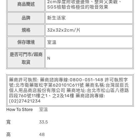
2cm厚度附收邊邊條、整齊又美觀、
商品簡述
SGS檢驗合格極佳的吸音效果
品牌
新生活家
規格
32x32x2cm/片
保存環境
室溫
是否可門市/超商
N
取貨
藥商許可執照: 藥商諮詢專線:0800-051-148 許可執照字
號:北市衛藥販松字第620101C611號 藥商名稱:台灣屈臣氏
個人用品商店股份有限公司 藥商地址:台北市松山區八德路
四段760號11樓之1、之2及14樓 藥商諮詢專線:
(02)27421234
How To Store
室溫
寬
33.5
高
48