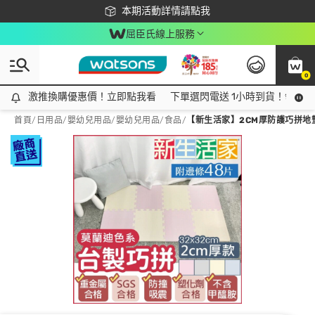
下載app最高回饋$350
本期活動詳情請點我
屈臣氏線上服務
0
激推換購優惠價！立即點我看
激推換購優惠價！立即點我看
下單選閃電送 1小時到貨！領神券
首頁
/
日用品
/
嬰幼兒用品
/
嬰幼兒用品/食品
/
【新生活家】2CM厚防護巧拼地墊 3