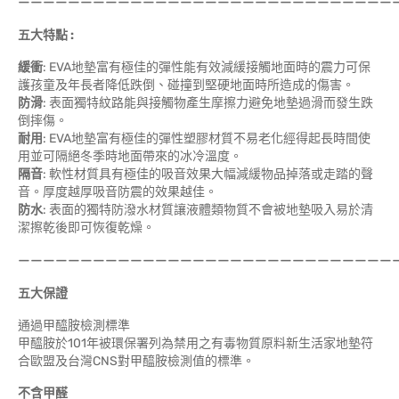
——————————————————————————————
五大特點 :
緩衝
: EVA地墊富有極佳的彈性能有效減緩接觸地面時的震力可保
護孩童及年長者降低跌倒、碰撞到堅硬地面時所造成的傷害。
防滑
: 表面獨特紋路能與接觸物產生摩擦力避免地墊過滑而發生跌
倒摔傷。
耐用
: EVA地墊富有極佳的彈性塑膠材質不易老化經得起長時間使
用並可隔絕冬季時地面帶來的冰冷溫度。
隔音
: 軟性材質具有極佳的吸音效果大幅減緩物品掉落或走踏的聲
音。厚度越厚吸音防震的效果越佳。
防水
: 表面的獨特防潑水材質讓液體類物質不會被地墊吸入易於清
潔擦乾後即可恢復乾燥。
——————————————————————————————
五大保證
通過甲醯胺檢測標準
甲醯胺於101年被環保署列為禁用之有毒物質原料新生活家地墊符
合歐盟及台灣CNS對甲醯胺檢測值的標準。
不含甲醛