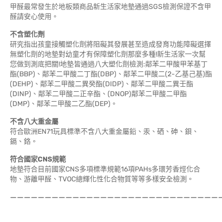
甲醛最常發生於地板類商品新生活家地墊通過SGS檢測保證不含甲
醛請安心使用。
不含塑化劑
研究指出孩童接觸塑化劑將阻礙其發展甚至造成發育功能障礙選擇
無塑化劑的地墊對幼童才有保障塑化劑那麼多種!新生活家一次幫
您做到測底把關!地墊皆通過八大塑化劑檢測:鄰苯二甲酸甲苯基丁
酯(BBP)、鄰苯二甲酸二丁酯(DBP)、鄰苯二甲酸二(2-乙基己基)酯
(DEHP)、鄰苯二甲酸二異癸酯(DIDP)、鄰苯二甲酸二異壬酯
(DINP)、鄰苯二甲酸二正辛酯、(DNOP)鄰苯二甲酸二甲酯
(DMP)、鄰苯二甲酸二乙酯(DEP)。
不含八大重金屬
符合歐洲EN71玩具標準不含八大重金屬鉛、汞、硒、砷、鋇、
鎘、鉻。
符合國家CNS規範
地墊符合目前國家CNS多項標準規範16項PAHs多環芳香烴化合
物、游離甲醛、TVOC總輝化性化合物質等等多樣安全檢測。
——————————————————————————————