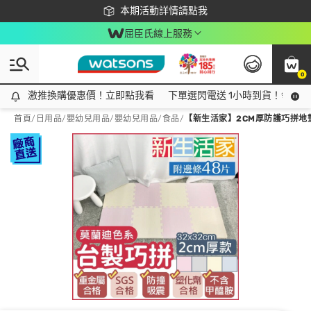
下載app最高回饋$350
本期活動詳情請點我
屈臣氏線上服務
0
激推換購優惠價！立即點我看
激推換購優惠價！立即點我看
下單選閃電送 1小時到貨！領神券
首頁
/
日用品
/
嬰幼兒用品
/
嬰幼兒用品/食品
/
【新生活家】2CM厚防護巧拼地墊 3