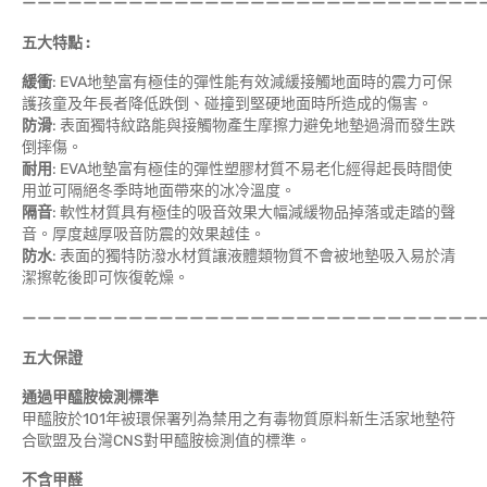
——————————————————————————————
五大特點 :
緩衝
: EVA地墊富有極佳的彈性能有效減緩接觸地面時的震力可保
護孩童及年長者降低跌倒、碰撞到堅硬地面時所造成的傷害。
防滑
: 表面獨特紋路能與接觸物產生摩擦力避免地墊過滑而發生跌
倒摔傷。
耐用
: EVA地墊富有極佳的彈性塑膠材質不易老化經得起長時間使
用並可隔絕冬季時地面帶來的冰冷溫度。
隔音
: 軟性材質具有極佳的吸音效果大幅減緩物品掉落或走踏的聲
音。厚度越厚吸音防震的效果越佳。
防水
: 表面的獨特防潑水材質讓液體類物質不會被地墊吸入易於清
潔擦乾後即可恢復乾燥。
——————————————————————————————
五大保證
通過甲醯胺檢測標準
甲醯胺於101年被環保署列為禁用之有毒物質原料新生活家地墊符
合歐盟及台灣CNS對甲醯胺檢測值的標準。
不含甲醛