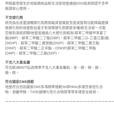
甲醛最常發生於地板類商品新生活家地墊通過SGS檢測保證不含甲
醛請安心使用。
不含塑化劑
研究指出孩童接觸塑化劑將阻礙其發展甚至造成發育功能障礙選擇
無塑化劑的地墊對幼童才有保障塑化劑那麼多種!新生活家一次幫
您做到測底把關!地墊皆通過八大塑化劑檢測:鄰苯二甲酸甲苯基丁
酯(BBP)、鄰苯二甲酸二丁酯(DBP)、鄰苯二甲酸二(2-乙基己基)酯
(DEHP)、鄰苯二甲酸二異癸酯(DIDP)、鄰苯二甲酸二異壬酯
(DINP)、鄰苯二甲酸二正辛酯、(DNOP)鄰苯二甲酸二甲酯
(DMP)、鄰苯二甲酸二乙酯(DEP)。
不含八大重金屬
符合歐洲EN71玩具標準不含八大重金屬鉛、汞、硒、砷、鋇、
鎘、鉻。
符合國家CNS規範
地墊符合目前國家CNS多項標準規範16項PAHs多環芳香烴化合
物、游離甲醛、TVOC總輝化性化合物質等等多樣安全檢測。
——————————————————————————————