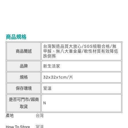
商品規格
台灣製造品質大放心/SGS檢驗合格/無
商品簡述
甲醛、無八大重金屬/軟性材質有效降低
跌倒擦
品牌
新生活家
規格
32x32x1cm/片
保存環境
室溫
是否可門市/超商
N
取貨
產地
台灣
How To Store
室溫