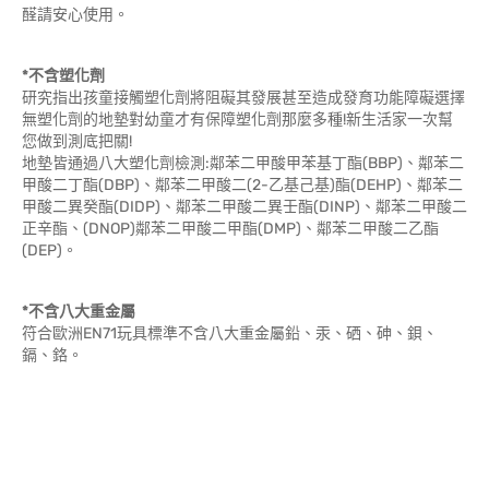
醛請安心使用。
*不含塑化劑
研究指出孩童接觸塑化劑將阻礙其發展甚至造成發育功能障礙選擇
無塑化劑的地墊對幼童才有保障塑化劑那麼多種!新生活家一次幫
您做到測底把關!
地墊皆通過八大塑化劑檢測:鄰苯二甲酸甲苯基丁酯(BBP)、鄰苯二
甲酸二丁酯(DBP)、鄰苯二甲酸二(2-乙基己基)酯(DEHP)、鄰苯二
甲酸二異癸酯(DIDP)、鄰苯二甲酸二異壬酯(DINP)、鄰苯二甲酸二
正辛酯、(DNOP)鄰苯二甲酸二甲酯(DMP)、鄰苯二甲酸二乙酯
(DEP)。
*不含八大重金屬
符合歐洲EN71玩具標準不含八大重金屬鉛、汞、硒、砷、鋇、
鎘、鉻。