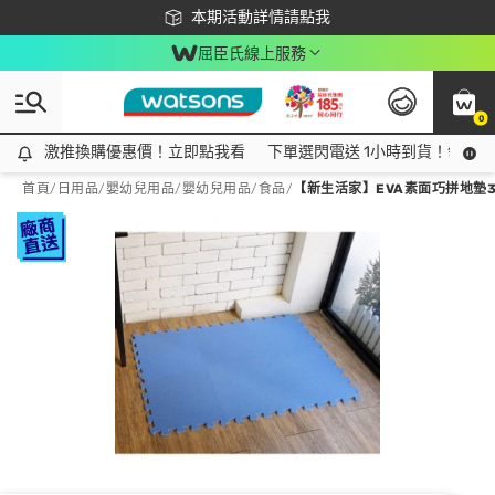
下載app最高回饋$350
本期活動詳情請點我
屈臣氏線上服務
0
激推換購優惠價！立即點我看
激推換購優惠價！立即點我看
下單選閃電送 1小時到貨！領神券
首頁
/
日用品
/
嬰幼兒用品
/
嬰幼兒用品/食品
/
【新生活家】EVA素面巧拼地墊32