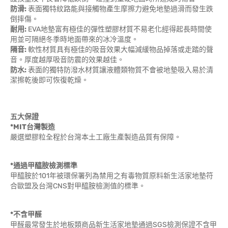
防滑:
表面獨特紋路能與接觸物產生摩擦力避免地墊過滑而發生跌
倒摔傷。
耐用:
EVA地墊富有極佳的彈性塑膠材質不易老化經得起長時間使
用並可隔絕冬季時地面帶來的冰冷溫度。
隔音:
軟性材質具有極佳的吸音效果大幅減緩物品掉落或走踏的聲
音。厚度越厚吸音防震的效果越佳。
防水:
表面的獨特防潑水材質讓液體類物質不會被地墊吸入易於清
潔擦乾後即可恢復乾燥。
五大保證
*MIT台灣製造
嚴選塑膠粒全程於台灣本土工廠生產製造品質有保障。
*通過甲醯胺檢測標準
甲醯胺於101年被環保署列為禁用之有毒物質原料新生活家地墊符
合歐盟及台灣CNS對甲醯胺檢測值的標準。
*不含甲醛
甲醛最常發生於地板類商品新生活家地墊通過SGS檢測保證不含甲