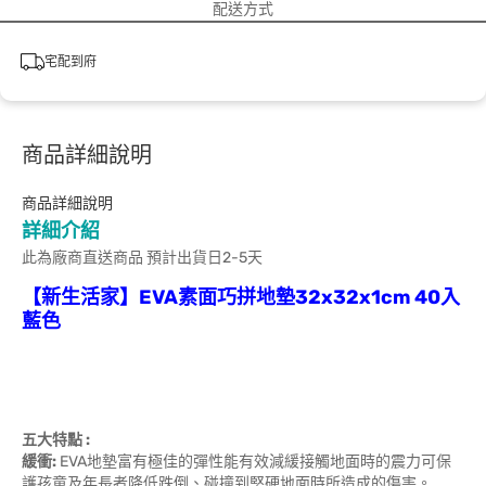
配送方式
宅配到府
商品詳細說明
商品詳細說明
詳細介紹
此為廠商直送商品 預計出貨日2-5天
【新生活家】EVA素面巧拼地墊32x32x1cm 40入
藍色
五大特點 :
緩衝:
EVA地墊富有極佳的彈性能有效減緩接觸地面時的震力可保
護孩童及年長者降低跌倒、碰撞到堅硬地面時所造成的傷害。