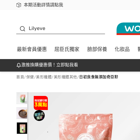
本期活動詳情請點我
下載app最高回饋$350
K beauty
Lilyeve
最新會員優惠
屈臣氏獨家
臉部保養
化妝品
激推換購優惠價！立即點我看
首頁
/
保健
/
美形孅體
/
美形孅體其他
/
日初良食無添加奇亞籽