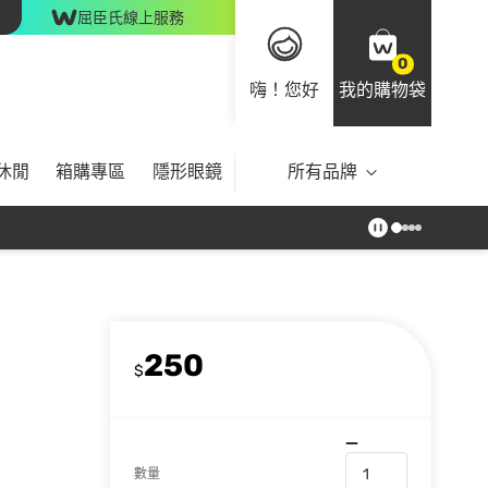
屈臣氏線上服務
0
嗨！您好
我的購物袋
休閒
箱購專區
隱形眼鏡
所有品牌
250
$
數量