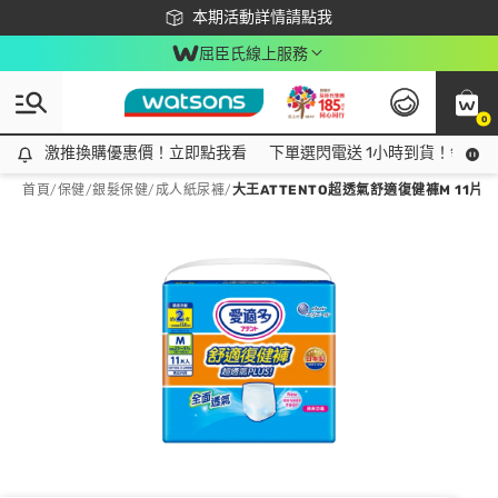
下載app最高回饋$350
本期活動詳情請點我
屈臣氏線上服務
0
激推換購優惠價！立即點我看
激推換購優惠價！立即點我看
下單選閃電送 1小時到貨！領神券
首頁
/
保健
/
銀髮保健
/
成人紙尿褲
/
大王ATTENTO超透氣舒適復健褲M 11片