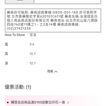
藥商許可執照: 藥商諮詢專線:0800-051-148 許可執照字
號:北市衛藥販松字第620101C611號 藥商名稱:台灣屈臣氏
個人用品商店股份有限公司 藥商地址:台北市松山區八德路
四段760號11樓之1、之2及14樓 藥商諮詢專線:
(02)27421234
How To Store
室溫
寬
9.4
高
12.7
深
12.7
隱藏
優惠活動: (1)
購買全店商品滿$100送數位印花一張