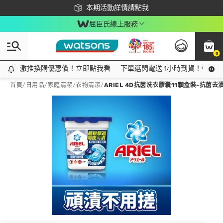
下載app最高回饋$350
本期活動詳情請點我
屈臣氏線上服務
0
激推換購優惠價！立即點我看
激推換購優惠價！立即點我看
下單選閃電送 1小時到貨！領神券
首頁
/
日用品
/
家庭清潔
/
衣物清潔
/
ARIEL 4D抗菌洗衣膠囊11顆盒裝-抗菌去