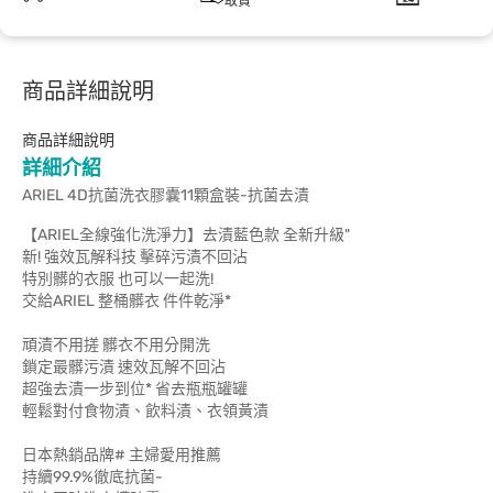
取貨
商品詳細說明
商品詳細說明
詳細介紹
ARIEL 4D抗菌洗衣膠囊11顆盒裝-抗菌去漬
【ARIEL全線強化洗淨力】去漬藍色款 全新升級"
新! 強效瓦解科技 擊碎污漬不回沾
特別髒的衣服 也可以一起洗!
交給ARIEL 整桶髒衣 件件乾淨*
頑漬不用搓 髒衣不用分開洗
鎖定最髒污漬 速效瓦解不回沾
超強去漬一步到位* 省去瓶瓶罐罐
輕鬆對付食物漬、飲料漬、衣領黃漬
日本熱銷品牌# 主婦愛用推薦
持續99.9%徹底抗菌-