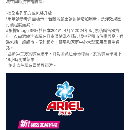
洗衣同時洗衣槽防霉=
"指全系列配方或包裝升級
*用量請參考背面標示，若髒污嚴重請酌情增加用量，洗淨效果因
污漬程度而異。
#根據Intage SRI+於日本2019年4月至2024年3月累積銷售額資
料，Ariel濃縮洗衣精在日本濃縮洗衣精市場中累積市佔率最高，通
路包括一般超市、便利超商、藥局和家庭中心大型家用品賣場通
路。
-基於第三方實驗室結果，針對金黃色葡萄球菌，於實驗室環境下
18小時測試結果。
=並非去除現有霉菌與髒污。