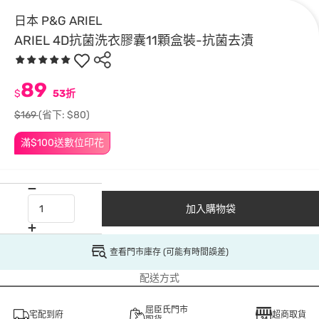
日本 P&G ARIEL
ARIEL 4D抗菌洗衣膠囊11顆盒裝-抗菌去漬
89
$
53折
$169
(省下: $80)
滿$100送數位印花
加入購物袋
查看門市庫存 (可能有時間誤差)
配送方式
屈臣氏門市
宅配到府
超商取貨