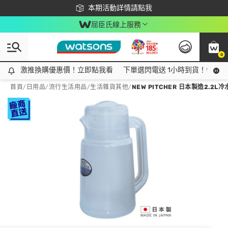
下載app最高回饋$350
本期活動詳情請點我
屈臣氏線上服務
0
激推換購優惠價！立即點我看
激推換購優惠價！立即點我看
下單選閃電送 1小時到貨！領神券
首頁
/
日用品
/
流行生活用品
/
生活雜貨其他
/
NEW PITCHER 日本製造2.2L冷