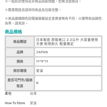
※一經拆封使用若非商品瑕疵問題，恕無法退換貨。
※鑑賞期退貨請保持商品及包裝完整。
※商品圖檔顏色因電腦螢幕設定差異會略有不同，以實際商品顏色
為準，請見諒。
商品規格
日本製造 原裝進口 2.2公升 大容量使用
商品簡述
方便 耐用耐久 輕量穩定
品牌
JAPAN
規格
11*9*11
保存環境
室溫
是否可門市/超商
N
取貨
產地
台灣
How To Store
室溫