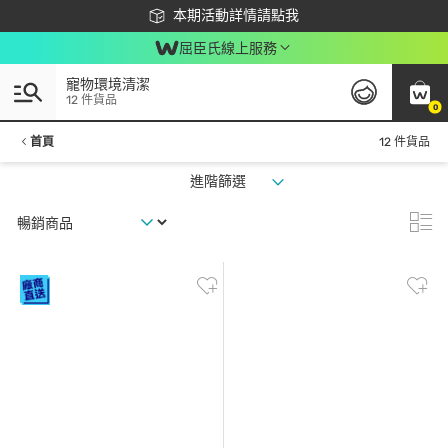
下載app最高回饋$350
本期活動詳情請點我
屈臣氏線上服務
寵物環境清潔
12 件貨品
0
首頁
12 件貨品
進階篩選