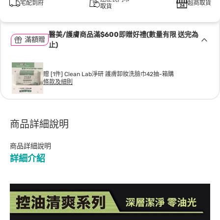
宅配到府
超商取貨
取貨
醫美/護膚商品滿$600即贈好禮(數量有限 送完為
滿額贈
止)
贈 [1件] Clean Lab淨研 護膚卸妝洗臉巾42抽-箱購
條款及細則
商品詳細說明
商品詳細說明
詳細介紹