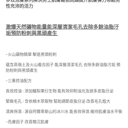
多效活膚系列解決男士肌膚鬆弛問題提升肌膚彈力帶給男
性充沛的活力
激爆天然礦物能量能深層清潔毛孔去除多餘油脂汙
垢預防粉刺與黑頭產生
-火山礦物精華 擊退黑頭粉刺
蘊含高嶺土及火山複合因子 能深層清潔毛孔 去除多餘油脂污垢 預
防粉刺與黑頭產生
-三重控油配方
長效控油 : 添加鱷梨果衍生物 能有效抑制油光及過多皮脂分泌
緊緻毛孔 : 含依楠木萃取物 幫助調節皮脂分泌 改善毛孔粗大
清爽保濕 : 源自阿爾卑斯山的冰川水 能長效保濕 維持肌膚油水平衡
-亮膚因子 改善黯沉肌膚