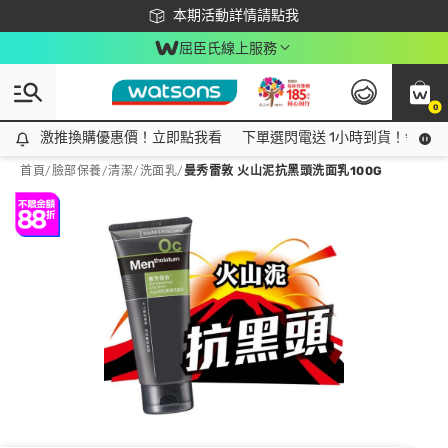
下載app最高回饋$350
本期活動詳情請點我
屈臣氏線上服務
0
激推換購優惠價！立即點我看
激推換購優惠價！立即點我看
下單選閃電送 1小時到貨！領神券
首頁
/
臉部保養
/
清潔
/
洗面乳
/
曼秀雷敦 火山泥抗黑頭洗面乳100G