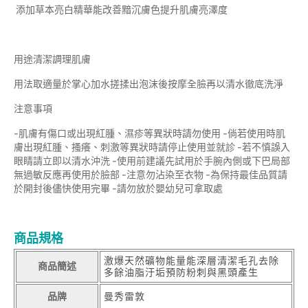
添加草本亮白精華能改善黯沉膚色提升肌膚亮澤度
用途清潔調理肌膚
用法取適量於掌心加水搓揉出泡沫後按摩全臉再以清水徹底洗淨
注意事項
-肌膚有傷口或出現紅腫、濕疹等異狀時請勿使用 -倘若使用時肌
膚出現紅腫、搔癢、刺激等異狀時請停止使用並就診 -若不慎誤入
眼睛請立即以清水沖洗 -使用前建議先試用於手腕內側或下巴局部
無過敏反應再使用於臉部 -注意勿沾染至衣物 -為保持最佳品質請
於開封後儘快使用完畢 -請勿放於嬰幼兒可拿取處
商品規格
激爆天然礦物能量能深層清潔毛孔去除
商品簡述
多餘油脂汙垢預防粉刺與黑頭產生
品牌
曼秀雷敦