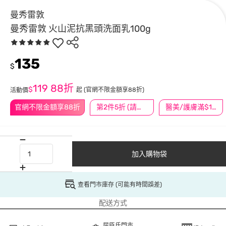
曼秀雷敦
曼秀雷敦 火山泥抗黑頭洗面乳100g
135
$
119
88折
$
起
(官網不限金額享88折)
活動價
官網不限金額享88折
第2件5折 (請任選2件商品)
醫美/護膚滿$1200送$200
加入購物袋
查看門市庫存 (可能有時間誤差)
配送方式
屈臣氏門市