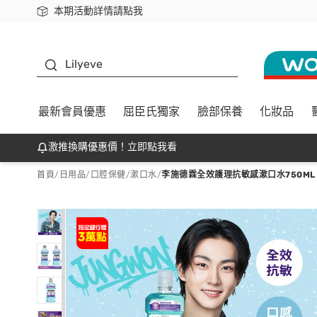
本期活動詳情請點我
下載app最高回饋$350
K beauty
Lilyeve
最新會員優惠
屈臣氏獨家
臉部保養
化妝品
激推換購優惠價！立即點我看
首頁
/
日用品
/
口腔保健
/
漱口水
/
李施德霖全效護理抗敏感漱口水750ML