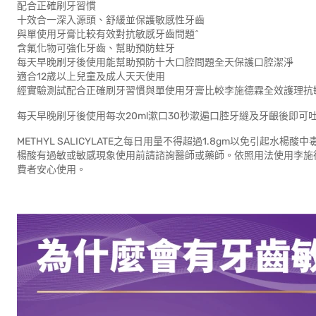
配合正確刷牙習慣
十效合一深入源頭、舒緩並保護敏感性牙齒
與單使用牙膏比較有效對抗敏感牙齒問題^
含氟化物可強化牙齒、幫助預防蛀牙
每天早晚刷牙後使用能幫助預防十大口腔問題全天保護口腔潔淨
適合12歲以上兒童及成人天天使用
經實驗測試配合正確刷牙習慣與單使用牙膏比較李施德霖全效護理抗
每天早晚刷牙後使用每次20ml漱口30秒漱遍口腔牙縫及牙齦後即可
METHYL SALICYLATE之每日用量不得超過1.8gm以免引起水楊
楊酸有過敏或敏感現象使用前請諮詢醫師或藥師。依照用法使用李施德霖漱口
費者安心使用。