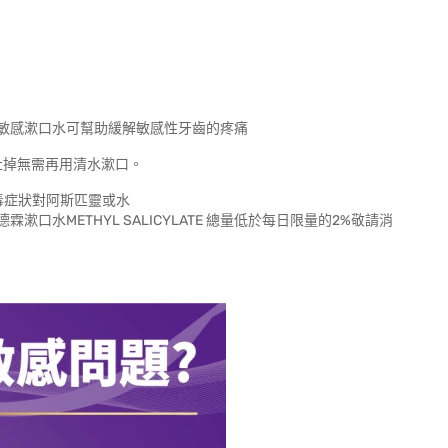
敏感漱口水可幫助緩解敏感性牙齒的疼痛
吐掉無需再用清水漱口。
酸中毒症狀對阿斯匹靈或水
水METHYL SALICYLATE 總量低於每日限量的2%敬請消