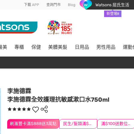
Watsons 屈氏生活
下載 APP
查詢門市
Blog
新登場!!
醫美
專櫃
保健
美體美髮
日用品
男性用品
運動
李施德霖
李施德霖全效護理抗敏感漱口水750ml
刷滙豐卡滿$888送3萬點
民生/髮類滿$388送舒潔冰巾
滿$100送數位印花