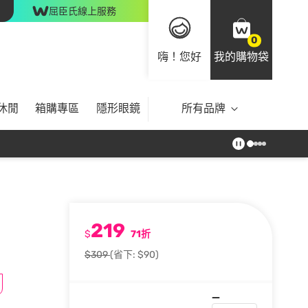
屈臣氏線上服務
0
嗨！您好
我的購物袋
休閒
箱購專區
隱形眼鏡
所有品牌
219
$
71折
$309
(省下: $90)