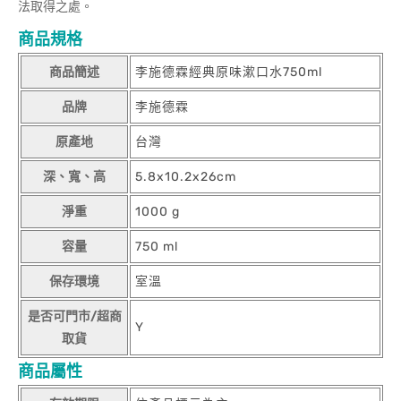
法取得之處。
商品規格
商品簡述
李施德霖經典原味漱口水750ml
品牌
李施德霖
原產地
台灣
深、寬、高
5.8x10.2x26cm
淨重
1000 g
容量
750 ml
保存環境
室溫
是否可門市/超商
Y
取貨
商品屬性