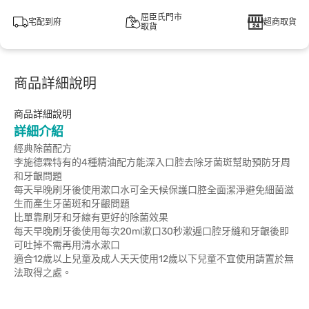
屈臣氏門市
宅配到府
超商取貨
取貨
商品詳細說明
商品詳細說明
詳細介紹
經典除菌配方
李施德霖特有的4種精油配方能深入口腔去除牙菌斑幫助預防牙周
和牙齦問題
每天早晚刷牙後使用漱口水可全天候保護口腔全面潔淨避免細菌滋
生而產生牙菌斑和牙齦問題
比單靠刷牙和牙線有更好的除菌效果
每天早晚刷牙後使用每次20ml漱口30秒漱遍口腔牙縫和牙齦後即
可吐掉不需再用清水漱口
適合12歲以上兒童及成人天天使用12歲以下兒童不宜使用請置於無
法取得之處。