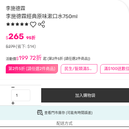
李施德霖
李施德霖經典原味漱口水750ml
265
$
95折
$279
(省下: $14)
199
72折
$
起
(第2件5折 (請任選2件商品))
活動價
第2件5折 (請任選2件商品)
民生/髮類滿$388送舒潔冰巾
加入購物袋
查看門市庫存 (可能有時間誤差)
配送方式