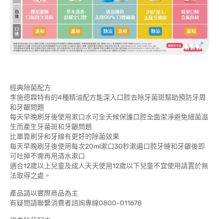
經典除菌配方
李施德霖特有的4種精油配方能深入口腔去除牙菌斑幫助預防牙周
和牙齦問題
每天早晚刷牙後使用漱口水可全天候保護口腔全面潔淨避免細菌滋
生而產生牙菌斑和牙齦問題
比單靠刷牙和牙線有更好的除菌效果
每天早晚刷牙後使用每次20ml漱口30秒漱遍口腔牙縫和牙齦後即
可吐掉不需再用清水漱口
適合12歲以上兒童及成人天天使用12歲以下兒童不宜使用請置於無
法取得之處。
產品請以實際商品為主
有疑問請聯繫消費者諮詢專線0800-011678