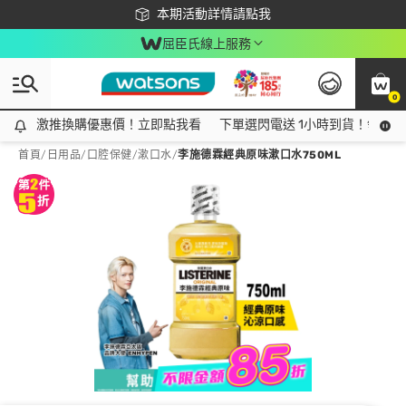
下載app最高回饋$350
本期活動詳情請點我
屈臣氏線上服務
0
激推換購優惠價！立即點我看
激推換購優惠價！立即點我看
下單選閃電送 1小時到貨！領神券
首頁
/
日用品
/
口腔保健
/
漱口水
/
李施德霖經典原味漱口水750ML