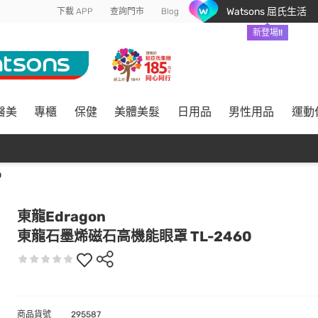
Watsons 屈氏生活
下載 APP
查詢門市
Blog
新登場!!
醫美
專櫃
保健
美體美髮
日用品
男性用品
運動
0
東龍Edragon
東龍石墨烯磁石高機能眼罩 TL-2460
商品貨號
295587