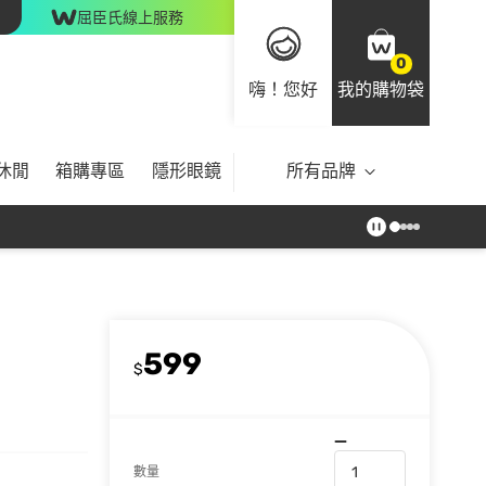
屈臣氏線上服務
0
嗨！您好
我的購物袋
休閒
箱購專區
隱形眼鏡
所有品牌
599
$
數量