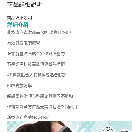
商品詳細說明
商品詳細說明
詳細介紹
此為廠商直送商品 預計出貨日2-5天
有效舒緩眼睛疲勞
16顆能量磁石貼合穴位舒緩壓力
石墨烯黑科技高能傳導微熱循環
4D剪裁貼合人臉鼻樑線貼合臉部
83%高放射率
親膚柔軟滑順布料魔鬼氈穩固不鬆動
環繞設計全方位遮光精緻包邊堅固耐用
新型專利證號M654167