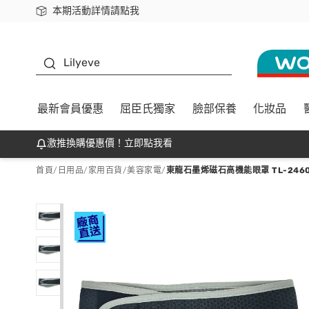
本期活動詳情請點我
下載app最高回饋$350
K beauty
Lilyeve
最新會員優惠
屈臣氏獨家
臉部保養
化妝品
激推換購優惠價！立即點我看
首頁
/
日用品
/
家用百貨
/
美容家電
/
東龍石墨烯磁石高機能眼罩 TL-246