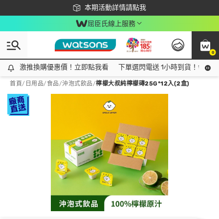
下載app最高回饋$350
本期活動詳情請點我
屈臣氏線上服務
0
激推換購優惠價！立即點我看
激推換購優惠價！立即點我看
下單選閃電送 1小時到貨！領神券
首頁
/
日用品
/
食品
/
沖泡式飲品
/
檸檬大叔純檸檬磚25G*12入(2盒)