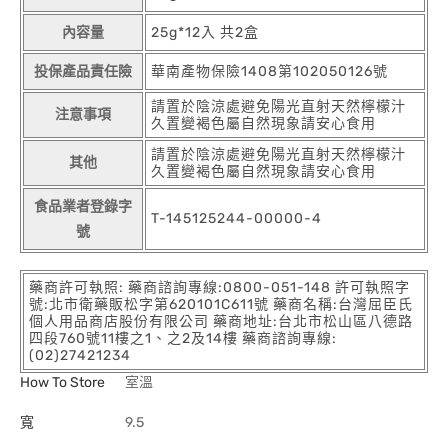
內容量
25g*12入 共2盒
投保產品責任險
華南產物保險1408第102050126號
請置於陰涼處避免陽光直射天然檸檬汁
注意事項
久置變褐色屬自然現象請安心食用
請置於陰涼處避免陽光直射天然檸檬汁
其他
久置變褐色屬自然現象請安心食用
食品業者登錄字
T-145125244-00000-4
號
藥商許可執照: 藥商諮詢專線:0800-051-148 許可執照字
號:北市衛藥販松字第620101C611號 藥商名稱:台灣屈臣氏
個人用品商店股份有限公司 藥商地址:台北市松山區八德路
四段760號11樓之1、之2及14樓 藥商諮詢專線:
(02)27421234
How To Store
室溫
寬
9.5