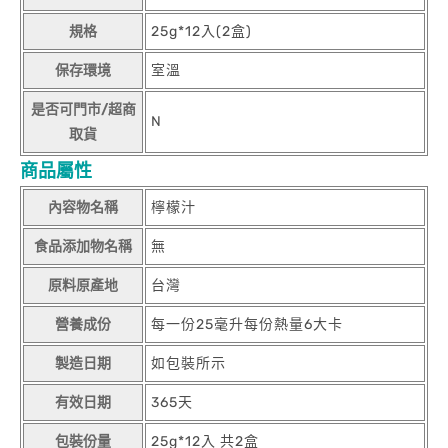
規格
25g*12入(2盒)
保存環境
室溫
是否可門市/超商
N
取貨
商品屬性
內容物名稱
檸檬汁
食品添加物名稱
無
原料原產地
台灣
營養成份
每一份25毫升每份熱量6大卡
製造日期
如包裝所示
有效日期
365天
包裝份量
25g*12入 共2盒