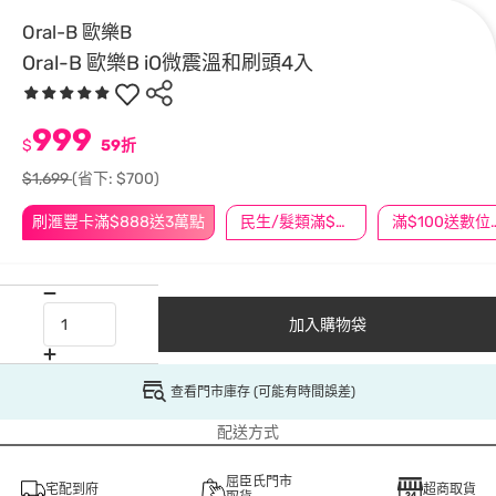
Oral-B 歐樂B
Oral-B 歐樂B iO微震溫和刷頭4入
999
$
59折
$1,699
(省下: $700)
刷滙豐卡滿$888送3萬點
民生/髮類滿$388送舒潔冰巾
滿$100
加入購物袋
查看門市庫存 (可能有時間誤差)
配送方式
屈臣氏門市
宅配到府
超商取貨