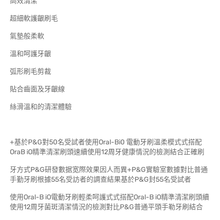
高效清潔
超細軟護齦刷毛
氣墊般柔軟
溫和呵護牙齦
弧形刷毛剪裁
貼合齒面及牙齦線
絲滑溫和的清潔體驗
+基於P&G對50名受試者使用Oral-Bi0 電動牙刷溫柔模式式搭配
OraB iO精準清潔刷頭速續使用12周牙健康情況的檢測結合正確刷
牙方式P&G研發數据宽際效果因人而異+P&G實驗室數據對比普通
手勤牙刷根據55名受訪者的調查結果基於P&G封55名受試者
使用Oral-B iO電動牙刷輕柔呵護式式搭配Oral-B iO精準清潔刷頭續
使用12周牙菌斑清潔情況的檢測對比P&G普通平頭手勒牙刷結合