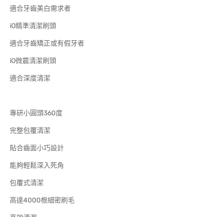
適合牙齒美白需求者
iO精準清潔刷頭
適合牙齒矯正或有假牙者
iO微震清潔刷頭
適合深度清潔
專研小圓頭360度
完整包覆清潔
貼合齒面小巧設計
能夠輕鬆深入死角
包覆式清潔
高達4000根細密刷毛