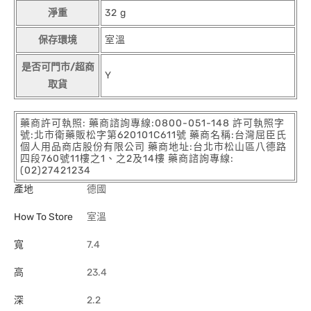
淨重
32 g
保存環境
室溫
是否可門市/超商
Y
取貨
藥商許可執照: 藥商諮詢專線:0800-051-148 許可執照字
號:北市衛藥販松字第620101C611號 藥商名稱:台灣屈臣氏
個人用品商店股份有限公司 藥商地址:台北市松山區八德路
四段760號11樓之1、之2及14樓 藥商諮詢專線:
(02)27421234
產地
德國
How To Store
室溫
寬
7.4
高
23.4
深
2.2