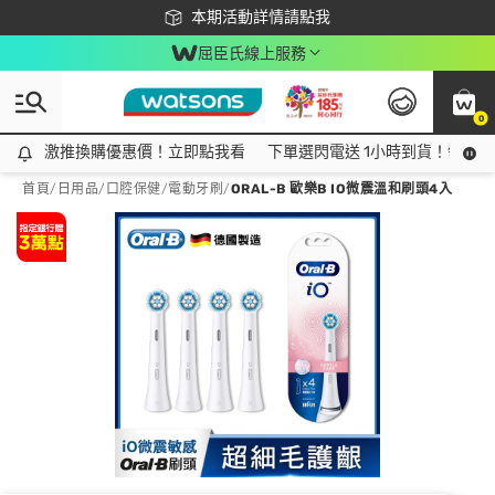
下載app最高回饋$350
本期活動詳情請點我
屈臣氏線上服務
0
激推換購優惠價！立即點我看
激推換購優惠價！立即點我看
下單選閃電送 1小時到貨！領神券
首頁
/
日用品
/
口腔保健
/
電動牙刷
/
ORAL-B 歐樂B IO微震溫和刷頭4入