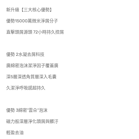
新升級【三大核心優勢】
優勢15000萬微米淨屑分子
直擊頭屑源頭 72小時持久控屑
優勢 2水凝去屑科技
廣綿密泡沫潔淨因子覆蓋廣
深5層深透角質層深入毛囊
久潔淨呼吸感超持久
優勢 3綿密”雲朵”泡沫
磁力般深層淨化頭屑與髒汙
輕盈去油