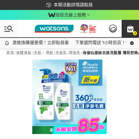
下載app最高回饋$350
本期活動詳情請點我
屈臣氏線上服務
0
激推換購優惠價！立即點我看
激推換購優惠價！立即點我看
下單選閃電送 1小時到貨！領神券
首頁
/
美體美髮
/
洗髮 / 潤髮
/
洗髮乳/潤髮乳
/
海倫仙度絲去屑洗髮露 薄荷舒爽6