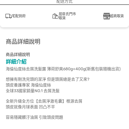
配送方式
屈臣氏門市
宅配到府
超商取貨
取貨
商品詳細說明
商品詳細說明
詳細介紹
海倫仙度絲去屑洗髮露 薄荷舒爽680g+400g(新舊包裝隨機出貨)
想擁有剛洗完頭的潔淨 但是頭屑總是去了又來?
頭皮養護專家 海倫仙度絲
全球33國家銷量NO.1 去屑洗髮
全新升級全方位【去屑淨澈毛囊】根源去屑
頭皮就像月球表面 凹凸不平
容易隱藏髒汙油屑 引致頭皮問題