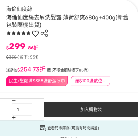
海倫仙度絲
海倫仙度絲去屑洗髮露 薄荷舒爽680g+400g(新舊
包裝隨機出貨)
299
$
86折
$350
(省下: $51)
254
73折
$
起
(不限金額結帳享85折)
活動價
民生/髮類滿$388送舒潔冰巾
滿$100送數位印花
加入購物袋
查看門市庫存 (可能有時間誤差)