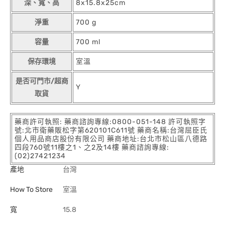
深、寬、高
8x15.8x25cm
淨重
700 g
容量
700 ml
保存環境
室溫
是否可門市/超商
Y
取貨
藥商許可執照: 藥商諮詢專線:0800-051-148 許可執照字
號:北市衛藥販松字第620101C611號 藥商名稱:台灣屈臣氏
個人用品商店股份有限公司 藥商地址:台北市松山區八德路
四段760號11樓之1、之2及14樓 藥商諮詢專線:
(02)27421234
產地
台灣
How To Store
室溫
寬
15.8