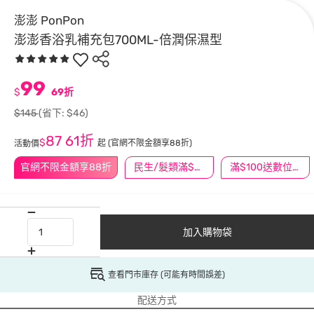
澎澎 PonPon
澎澎香浴乳補充包700ML-倍潤保濕型
99
$
69折
$145
(省下: $46)
87
61折
$
起
(官網不限金額享88折)
活動價
官網不限金額享88折
民生/髮類滿$388送舒潔冰巾
滿$100送數位印花
加入購物袋
查看門市庫存 (可能有時間誤差)
配送方式