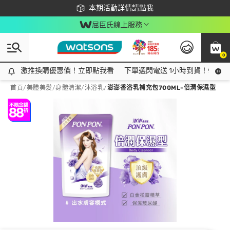
下載app最高回饋$350
本期活動詳情請點我
屈臣氏線上服務
0
激推換購優惠價！立即點我看
激推換購優惠價！立即點我看
下單選閃電送 1小時到貨！領神券
首頁
/
美體美髮
/
身體清潔
/
沐浴乳
/
澎澎香浴乳補充包700ML-倍潤保濕型