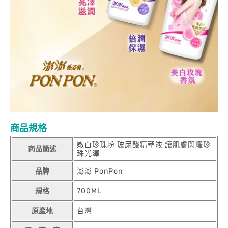
商品規格
嫩白珍珠粉 玻尿酸精華液 讓肌膚閃耀珍
商品簡述
珠光澤
品牌
澎澎 PonPon
規格
700ML
原產地
台灣