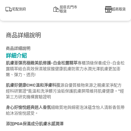
屈臣氏門市
宅配到府
超商取貨
取貨
商品詳細說明
商品詳細說明
詳細介紹
肌膚澎彈亮極緻美肌修護-白金松露精萃
專櫃頂級保養成分-白金松
露精萃結合高效保濕玻尿酸健康肌膚防禦力水潤光澤肌膚更加澎
嫩、彈力、透亮!
肌膚好健康CMC溫和淨膚科技
源自優質植物來源之親膚潔淨配方
經科研實證*能溫和洗淨髒污油垢保護肌膚屏障維持肌膚健康。*經
第三方研究機構實驗證明
身心好愉悅經典迷人香氛
細緻質地與綿密泡沫蘊含怡人清新香氛帶
給沐浴愉悅感受。
添加PGA保濕成分肌膚水感潤澤