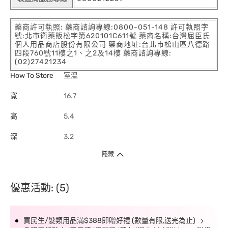
藥商許可執照: 藥商諮詢專線:0800-051-148 許可執照字
號:北市衛藥販松字第620101C611號 藥商名稱:台灣屈臣氏
個人用品商店股份有限公司 藥商地址:台北市松山區八德路
四段760號11樓之1、之2及14樓 藥商諮詢專線:
(02)27421234
How To Store
室溫
寬
16.7
高
5.4
深
3.2
隱藏
優惠活動: (5)
買民生/髮類用品滿$388即贈好禮 (數量有限,送完為止)