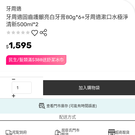
牙周適
牙周適固齒護齦亮白牙膏80g*6+牙周適漱口水極淨
清新500ml*2
1,595
$
民生/髮類滿$388送舒潔冰巾
加入購物袋
查看門市庫存 (可能有時間誤差)
配送方式
屈臣氏門市
宅配到府
超商取貨
取貨