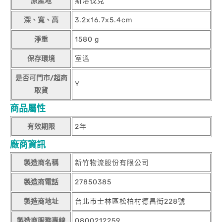
原產地
斯洛伐克
深、寬、高
3.2x16.7x5.4cm
淨重
1580 g
保存環境
室溫
是否可門市/超商
Y
取貨
商品屬性
有效期限
2年
廠商資訊
製造商名稱
新竹物流股份有限公司
製造商電話
27850385
製造商地址
台北市士林區松柏村德昌街228號
製造商服務專線
0800212259