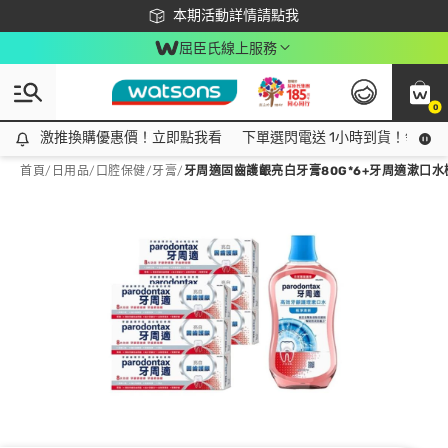
下載app最高回饋$350
本期活動詳情請點我
屈臣氏線上服務
0
激推換購優惠價！立即點我看
激推換購優惠價！立即點我看
下單選閃電送 1小時到貨！領神券
首頁
/
日用品
/
口腔保健
/
牙膏
/
牙周適固齒護齦亮白牙膏80G*6+牙周適漱口水極