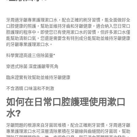
牙周適牙齦專業護理漱口水，配合正確的刷牙習慣，能全面做好全
口腔健康的照護，幫助並維持牙齒和牙齦健康，適合納入您日常口
腔護理的程序中。即使您已有使用漱口水的習慣，但許多漱口水僅
能幫助清新口氣，您還是需要含有特別成分能幫助並維持牙齦健康
的牙齦專業護理漱口水。
科學實證高達三倍除菌量*
穿透式除菌 深度護齦零死角
臨床證實有效幫助並維持牙齦健康
不含酒精 口味溫和不刺激
如何在日常口腔護理使用漱口
水?
牙齦問題的根源來自牙菌斑堆積，配合正確刷牙習慣，牙周適牙齦
專業護理漱口水可深層清除累積在牙齦線與齒縫間的牙菌斑，幫助