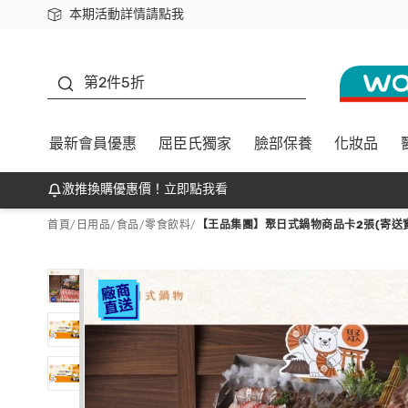
本期活動詳情請點我
下載app最高回饋$350
善存
第2件5折
最新會員優惠
屈臣氏獨家
臉部保養
化妝品
激推換購優惠價！立即點我看
首頁
/
日用品
/
食品
/
零食飲料
/
【王品集團】聚日式鍋物商品卡2張(寄送