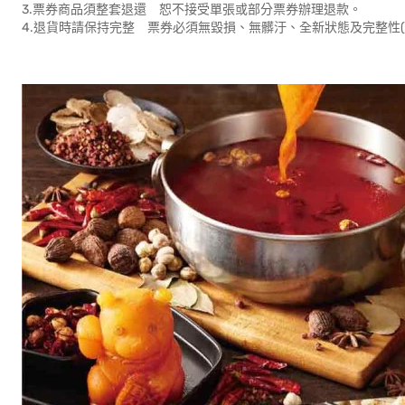
3.票券商品須整套退還 恕不接受單張或部分票券辦理退款。
4.退貨時請保持完整 票券必須無毀損、無髒汙、全新狀態及完整性(