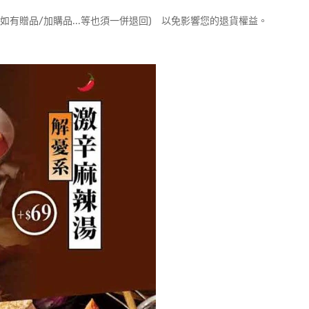
如有贈品/加購品...等也須一併退回) 以免影響您的退貨權益。