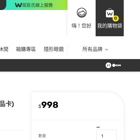
屈臣氏線上服務
0
嗨！您好
我的購物袋
休閒
箱購專區
隱形眼鏡
所有品牌
998
品卡)
$
數量