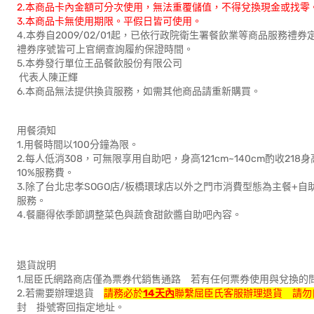
2.本商品卡內金額可分次使用，無法重覆儲值，不得兌換現金或找零
3.本商品卡無使用期限。平假日皆可使用。
4.本券自2009/02/01起，已依行政院衛生署餐飲業等商品服務
禮券序號皆可上官網查詢履約保證時間。
5.本券發行單位王品餐飲股份有限公司
代表人陳正輝
6.本商品無法提供換貨服務，如需其他商品請重新購買。
用餐須知
1.用餐時間以100分鐘為限。
2.每人低消308，可無限享用自助吧，身高121cm~140cm酌收2
10%服務費。
3.除了台北忠孝SOGO店/板橋環球店以外之門市消費型態為主餐+
服務。
4.餐廳得依季節調整菜色與蔬食甜飲醬自助吧內容。
退貨說明
1.屈臣氏網路商店僅為票券代銷售通路 若有任何票券使用與兌換的
2.若需要辦理退貨
請務必於
14天內
聯繫屈臣氏客服辦理退貨 請勿
封 掛號寄回指定地址。