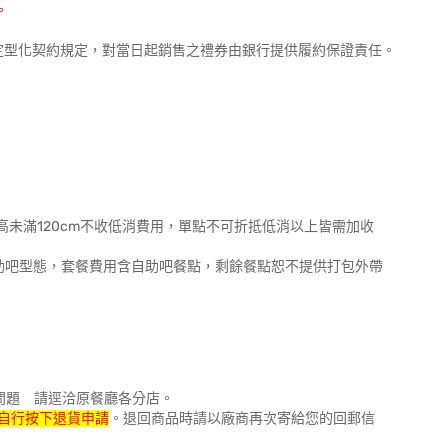
。
禮券定型化契約規定，對當日起銷售之禮券由銀行提供履約保證責任。
18身高未滿120cm不收低消費用，單點不可折抵低消以上皆需加收
自助吧型態，套餐費用含自助吧餐點，剩餘餐點恕不提供打包外帶
問題 請逕洽原餐廳各分店。
自行按下退貨申請
。退回商品時請以廠商再次寄給您的回郵信