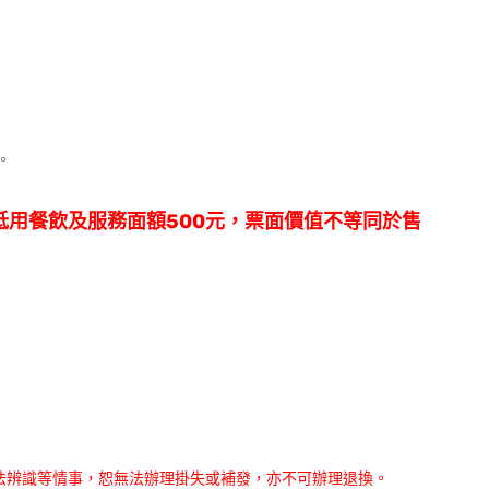
。
抵用餐飲及服務面額500元，票面價值不等同於售
無法辨識等情事，恕無法辦理掛失或補發，亦不可辦理退換。