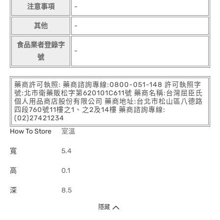
注意事項
-
其他
-
食品業者登錄字
-
號
藥商許可執照: 藥商諮詢專線:0800-051-148 許可執照字
號:北市衛藥販松字第620101C611號 藥商名稱:台灣屈臣氏
個人用品商店股份有限公司 藥商地址:台北市松山區八德路
四段760號11樓之1、之2及14樓 藥商諮詢專線:
(02)27421234
How To Store
室溫
寬
5.4
高
0.1
深
8.5
隱藏