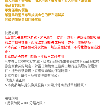
情人相聚，好甜蜜，朋友相聚，繫友誼，家人相聚，嚐溫馨
高品質的服務
平實優惠的價格
嚴選北海道昆布製成淡金色的昆布湯鮮美
甘醇的滋味令您回味無窮
使用說明
1.本商品卡屬無記名式，若已拆封、使用、遺失、被竊或條碼毀損
無法辨識等情事，恕無法辦理掛失或補發，亦不可辦理退換。
2.本商品卡內金額可分次使用，無法重覆儲值，不得兌換現金或找
零。
3.本商品卡無使用期限。平假日皆可使用。
4.本券自2009/02/01起，已依行政院衛生署餐飲業等商品服務禮
券定型化契約規定，對當日起銷售之禮券由銀行提供履約保證責
任。禮券序號皆可上官網查詢履約保證時間。
5.本券發行單位王品餐飲股份有限公司
代表人陳正輝
6.本商品無法提供換貨服務，如需其他商品請重新購買。
用餐須知
1.用餐時間以100分鐘為限。