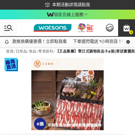
下載app最高回饋$350
本期活動詳情請點我
屈臣氏線上服務
0
激推換購優惠價！立即點我看
激推換購優惠價！立即點我看
下單選閃電送 1小時到貨！領神券
首頁
/
日用品
/
食品
/
零食飲料
/
【王品集團】聚日式鍋物商品卡6張(寄送實體商