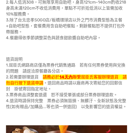
2.每人低消308，可無限享用自助吧，身高121cm~140cm酌收218
身高未滿120cm不收低消費用，單點不可折抵低消以上皆需加收
10%服務費。
3.除了台北忠孝SOGO店/板橋環球店以外之門市消費型態為主餐
+自助吧型態，套餐費用含自助吧餐點，剩餘餐點恕不提供打包外
帶服務。
4.餐廳得依季節調整菜色與蔬食甜飲醬自助吧內容。
退貨說明
1.屈臣氏網路商店僅為票券代銷售通路 若有任何票券使用與兌換
的問題 請逕洽原餐廳各分店。
2.若需要辦理退貨
請務必於
14天內
聯繫屈臣氏客服辦理退貨 請
勿自行按下退貨申請
。退回商品時請以廠商再次寄給您的回郵信
封 掛號寄回指定地址。
3.票券商品須整套退還 恕不接受單張或部分票券辦理退款。
4.退貨時請保持完整 票券必須無毀損、無髒汙、全新狀態及完整
性(如有贈品/加購品...等也須一併退回) 以免影響您的退貨權益。