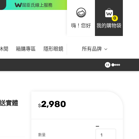
屈臣氏線上服務
0
嗨！您好
我的購物袋
休閒
箱購專區
隱形眼鏡
所有品牌
2,980
寄送實體
$
數量