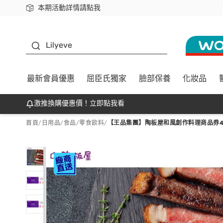
本期活動詳情請點我
下載app最高回饋$350
K beauty
Lilyeve
最新會員優惠
屈臣氏獨家
臉部保養
化妝品
激推換購優惠價！立即點我看
首頁
/
日用品
/
食品
/
零食飲料
/
【王品集團】陶板屋和風創作料理商品券4