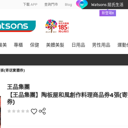
Watsons 屈氏生活
下載 APP
查詢門市
Blog
新登場!!
醫美
專櫃
保健
美體美髮
日用品
男性用品
運動
張(寄送實體券)
王品集團
【王品集團】陶板屋和風創作料理商品券4張(
券)