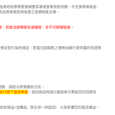
本商品券若因季節更替調整菜單或營業型態改變，可兌換等值商品
補足商品券券面抵用金額之差額始能兌換。
識者，恕無法辦理掛失或補發，亦不可辦理退換。
服務禮券定型化契約規定，對當日起銷售之禮券由銀行提供履約保證責
問題 請逕洽原餐廳各分店。
自行按下退貨申請
。退回商品時請以廠商再次寄給您的回郵信
如有贈品/加購品...等也須一併退回) 以免影響您的退貨權益。