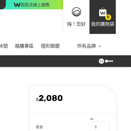
屈臣氏線上服務
0
嗨！您好
我的購物袋
休閒
箱購專區
隱形眼鏡
所有品牌
2,080
$
數量