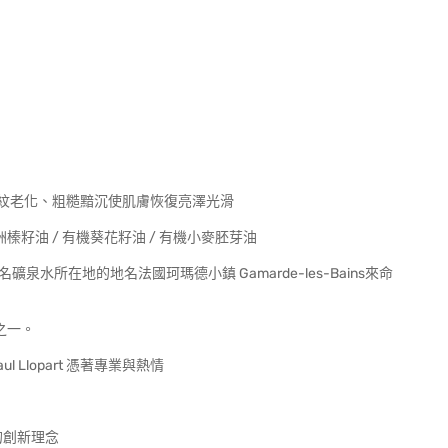
紋老化、粗糙黯沉使肌膚恢復亮澤光滑
洲榛籽油 / 有機葵花籽油 / 有機小麥胚芽油
泉水所在地的地名法國珂瑪德小鎮 Gamarde-les-Bains來命
牌之一。
 Llopart 憑著專業與熱情
 的創新理念