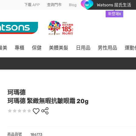
Watsons 屈氏生活
下載 APP
查詢門市
Blog
新登場!!
醫美
專櫃
保健
美體美髮
日用品
男性用品
運動
珂瑪德
珂瑪德 緊緻無暇抗皺眼霜 20g
商品貨號
186773