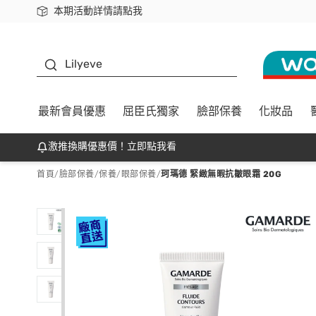
本期活動詳情請點我
下載app最高回饋$350
K beauty
Lilyeve
最新會員優惠
屈臣氏獨家
臉部保養
化妝品
激推換購優惠價！立即點我看
首頁
/
臉部保養
/
保養
/
眼部保養
/
珂瑪德 緊緻無暇抗皺眼霜 20G