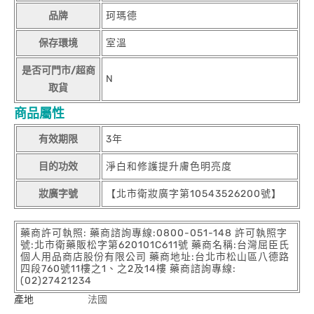
品牌
珂瑪德
保存環境
室溫
是否可門市/超商
N
取貨
商品屬性
有效期限
3年
目的功效
淨白和修護提升膚色明亮度
妝廣字號
【北市衛妝廣字第10543526200號】
藥商許可執照: 藥商諮詢專線:0800-051-148 許可執照字
號:北市衛藥販松字第620101C611號 藥商名稱:台灣屈臣氏
個人用品商店股份有限公司 藥商地址:台北市松山區八德路
四段760號11樓之1、之2及14樓 藥商諮詢專線:
(02)27421234
產地
法國