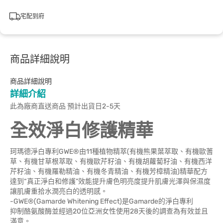
宅配到府
商品詳細說明
商品詳細說明
詳細介紹
此為廠商直送商品 預計出貨日2-5天
全效淨白修護精華
珂瑪德淨白專利GWE®由11種植物精萃(有機熊果葉萃取、有機歐蓍
草、有機甘草根萃取、有機歐芹籽油、有機胡蘿蔔籽油、有機西洋
芹籽油、有機羅勒精油、有機冬青精油、有機芳樟精油)精華配方
達到“真正淨白和修護”效能提升膚色明亮度提升肌膚光澤與保濕度
讓肌膚重拾水潤亮白的透明感。
-GWE®(Gamarde Whitening Effect)是Gamarde的淨白專利
抑制酪氨酸酶並經過20位亞洲女性使用28天後的調查為有效並且
滿意。