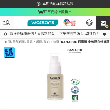
下載app最高回饋$350
本期活動詳情請點我
屈臣氏線上服務
0
激推換購優惠價！立即點我看
激推換購優惠價！立即點我看
下單選閃電送 1小時到貨！領神券
首頁
/
臉部保養
/
美容 / 護理
/
美白 / 淡斑
/
GAMARDE 珂瑪德 全效淨白修護精華