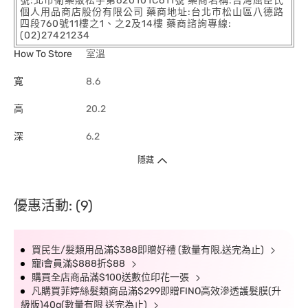
號:北市衛藥販松字第620101C611號 藥商名稱:台灣屈臣氏
個人用品商店股份有限公司 藥商地址:台北市松山區八德路
四段760號11樓之1、之2及14樓 藥商諮詢專線:
(02)27421234
How To Store
室溫
寬
8.6
高
20.2
深
6.2
隱藏
優惠活動: (9)
買民生/髮類用品滿$388即贈好禮 (數量有限,送完為止)
寵i會員滿$888折$88
購買全店商品滿$100送數位印花一張
凡購買菲婷絲髮類商品滿$299即贈FINO高效滲透護髮膜(升
級版)40g(數量有限 送完為止)