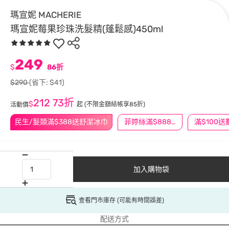
瑪宣妮 MACHERIE
瑪宣妮莓果珍珠洗髮精(蓬鬆感)450ml
249
$
86折
$290
(省下: $41)
212
73折
$
起
(不限金額結帳享85折)
活動價
民生/髮類滿$388送舒潔冰巾
菲婷絲滿$888折$88
加入購物袋
查看門市庫存 (可能有時間誤差)
配送方式