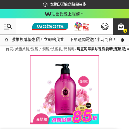
下載app最高回饋$350
本期活動詳情請點我
屈臣氏線上服務
0
激推換購優惠價！立即點我看
激推換購優惠價！立即點我看
下單選閃電送 1小時到貨！領神券
首頁
/
美體美髮
/
洗髮 / 潤髮
/
洗髮乳/潤髮乳
/
瑪宣妮莓果珍珠洗髮精(蓬鬆感)4