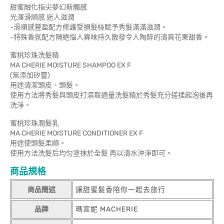
甜蜜融化指尖夢幻新觸感
光澤滑順感 迷人滋潤
-滑順感豐盈配方修護受損髮絲賦予秀髮滿滿滋潤。
-特殊香氛配方隔絶惱人異味持久散發令人陶醉的清爽花果甜香。
蜜桃珍珠洗髮精
MA CHERIE MOISTURE SHAMPOO EX F
(無添加矽靈)
用途清潔頭皮、頭髮。
使用方法將秀髮與頭皮打濕取適量洗髮精於秀髮充分搓揉起泡後再
洗淨。
蜜桃珍珠潤髮乳
MA CHERIE MOISTURE CONDITIONER EX F
用途使頭髮柔順。
使用方法洗髮后均匀塗抹於全髮 再以清水沖淨即可。
商品規格
商品簡述
讓甜蜜髮香陪你一起去旅行
品牌
瑪宣妮 MACHERIE