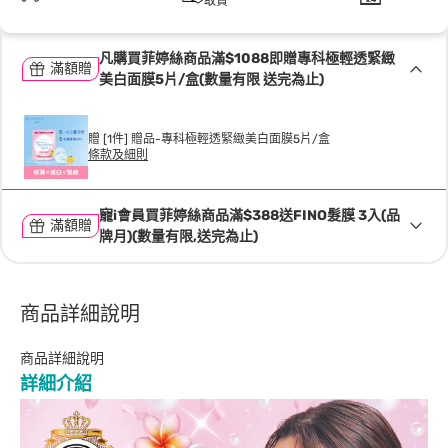
取貨
凡購買菲婷絲商品滿$1088即贈專科極輕透緊緻
滿額贈
美白面膜5片/盒(數量有限 送完為止)
贈 [1件] 贈品-專科極輕透緊緻美白面膜5片/盒
條款及細則
寵i會員買菲婷絲商品滿$388送FINO髮膜 3入(品
滿額贈
牌月)(數量有限,送完為止)
商品詳細說明
商品詳細說明
詳細介紹