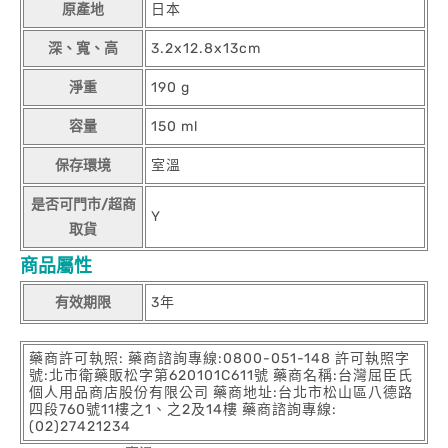
原產地
日本
深、寬、高
3.2x12.8x13cm
淨重
190 g
容量
150 ml
保存環境
室溫
是否可門市/超商
Y
取貨
商品屬性
有效期限
3年
藥商許可執照: 藥商諮詢專線:0800-051-148 許可執照字
號:北市衛藥販松字第620101C611號 藥商名稱:台灣屈臣氏
個人用品商店股份有限公司 藥商地址:台北市松山區八德路
四段760號11樓之1、之2及14樓 藥商諮詢專線:
(02)27421234