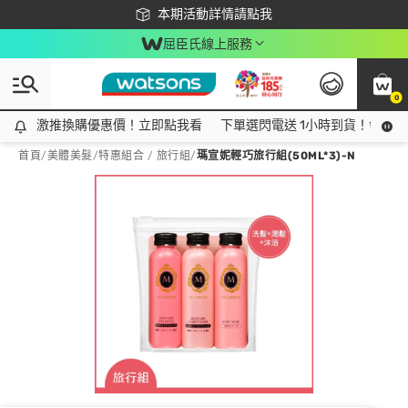
下載app最高回饋$350
本期活動詳情請點我
屈臣氏線上服務
0
激推換購優惠價！立即點我看
激推換購優惠價！立即點我看
下單選閃電送 1小時到貨！領神券
首頁
/
美體美髮
/
特惠組合 / 旅行組
/
瑪宣妮輕巧旅行組(50ML*3)-N