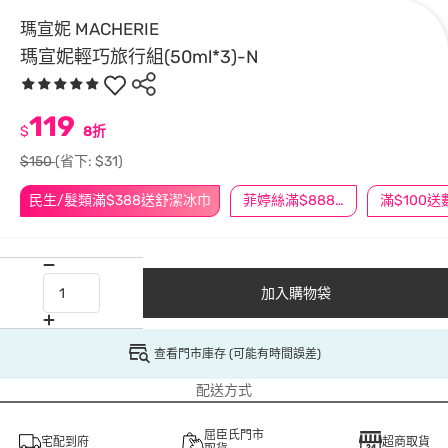
瑪宣妮 MACHERIE
瑪宣妮輕巧旅行組(50ml*3)-N
119
$
8折
$150
(省下: $31)
民生/髮類滿$388送舒潔冰巾
菲婷絲滿$888折$88
加入購物袋
查看門市庫存 (可能有時間誤差)
配送方式
屈臣氏門市
宅配到府
超商取貨