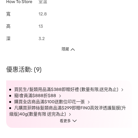
How To Store
室溫
寬
12.8
高
13
深
3.2
隱藏
優惠活動: (9)
買民生/髮類用品滿$388即贈好禮 (數量有限,送完為止)
寵i會員滿$888折$88
購買全店商品滿$100送數位印花一張
凡購買菲婷絲髮類商品滿$299即贈FINO高效滲透護髮膜(升
級版)40g(數量有限 送完為止)
看更多