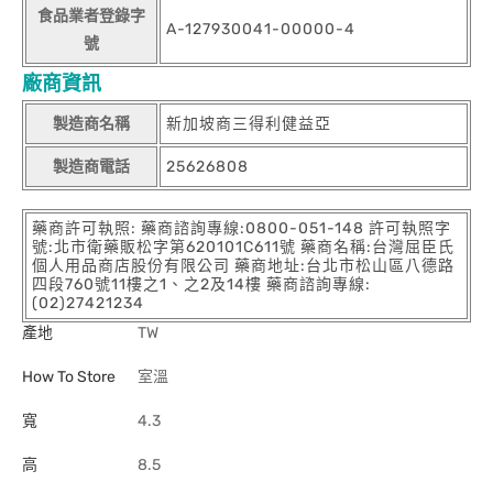
食品業者登錄字
A-127930041-00000-4
號
廠商資訊
製造商名稱
新加坡商三得利健益亞
製造商電話
25626808
藥商許可執照: 藥商諮詢專線:0800-051-148 許可執照字
號:北市衛藥販松字第620101C611號 藥商名稱:台灣屈臣氏
個人用品商店股份有限公司 藥商地址:台北市松山區八德路
四段760號11樓之1、之2及14樓 藥商諮詢專線:
(02)27421234
產地
TW
How To Store
室溫
寬
4.3
高
8.5