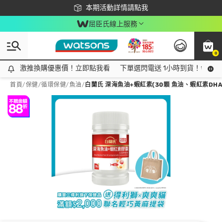
下載app最高回饋$350
本期活動詳情請點我
屈臣氏線上服務
0
激推換購優惠價！立即點我看
激推換購優惠價！立即點我看
下單選閃電送 1小時到貨！領神券
首頁
/
保健
/
循環保健
/
魚油
/
白蘭氏 深海魚油+蝦紅素(30顆 魚油、蝦紅素DHA