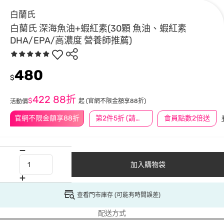
白蘭氏
白蘭氏 深海魚油+蝦紅素(30顆 魚油、蝦紅素
DHA/EPA/高濃度 營養師推薦)
480
$
422
88折
$
起
(官網不限金額享88折)
活動價
官網不限金額享88折
第2件5折 (請任選2件商品)
會員點數2倍送
加入購物袋
查看門市庫存 (可能有時間誤差)
配送方式