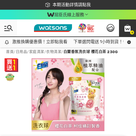
下載app最高回饋$350
本期活動詳情請點我
屈臣氏線上服務
0
激推換購優惠價！立即點我看
激推換購優惠價！立即點我看
下單選閃電送 1小時到貨！領神券
首頁
/
日用品
/
家庭清潔
/
衣物清潔
/
白蘭香氛洗衣球 櫻花白茶 230G