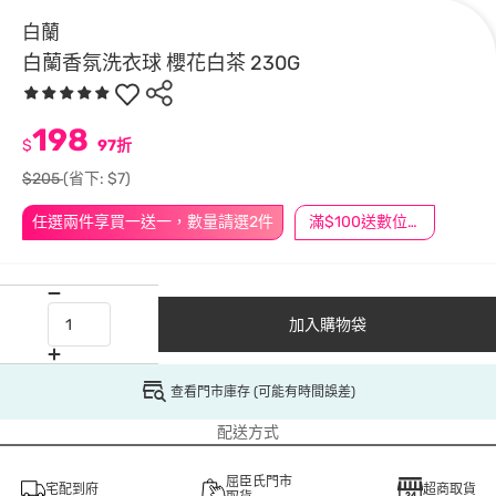
白蘭
白蘭香氛洗衣球 櫻花白茶 230G
198
$
97折
$205
(省下: $7)
任選兩件享買一送一，數量請選2件
滿$100送數位印花
加入購物袋
查看門市庫存 (可能有時間誤差)
配送方式
屈臣氏門市
宅配到府
超商取貨