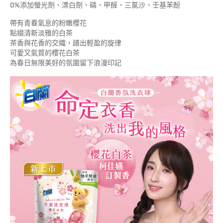
0%添加螢光劑、漂白劑、磷、甲醛、三氯沙、壬基苯酚
帶有青春氣息的粉嫩櫻花
點綴清新淡雅的白茶
茶香與花香的交織，譜出輕盈的旋律
可愛又氣質的櫻花白茶
為春日無限美好的氛圍留下浪漫印記