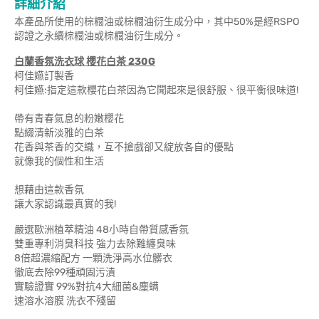
詳細介紹
本產品所使用的棕櫚油或棕櫚油衍生成分中，其中50%是經RSPO
認證之永續棕櫚油或棕櫚油衍生成分。
白蘭香氛洗衣球 櫻花白茶 230G
柯佳嬿訂製香
柯佳嬿:指定這款櫻花白茶因為它聞起來是很舒服、很平衡很味道!
帶有青春氣息的粉嫩櫻花
點綴清新淡雅的白茶
花香與茶香的交織，互不搶戲卻又綻放各自的優點
就像我的個性和生活
想藉由這款香氛
讓大家認識最真實的我!
嚴選歐洲植萃精油 48小時自帶質感香氛
雙重專利消臭科技 強力去除難纏臭味
8倍超濃縮配方 一顆洗淨高水位髒衣
徹底去除99種頑固污漬
實驗證實 99%對抗4大細菌&塵螨
速溶水溶膜 洗衣不殘留