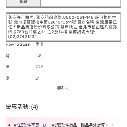
取貨
藥商許可執照: 藥商諮詢專線:0800-051-148 許可執照字
號:北市衛藥販松字第620101C611號 藥商名稱:台灣屈臣氏
個人用品商店股份有限公司 藥商地址:台北市松山區八德路
四段760號11樓之1、之2及14樓 藥商諮詢專線:
(02)27421234
How To Store
室溫
寬
4.5
高
23.5
深
21
隱藏
優惠活動: (4)
★任選2件享買一送一★請選2件商品，贈品另外計算。