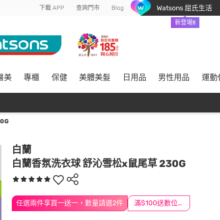
Watsons 屈氏生活
下載 APP
查詢門市
Blog
新登場!!
醫美
專櫃
保健
美體美髮
日用品
男性用品
運動
0G
白蘭
白蘭香氛洗衣球 舒沁雪松x鼠尾草 230G
任選兩件享買一送一，數量請選2件
滿$100送數位印花