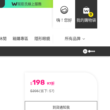
屈臣氏線上服務
0
嗨！您好
我的購物袋
休閒
箱購專區
隱形眼鏡
所有品牌
198
$
97折
$205
(省下: $7)
到貨通知我