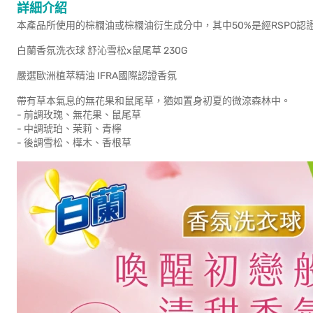
詳細介紹
本產品所使用的棕櫚油或棕櫚油衍生成分中，其中50%是經RSPO
白蘭香氛洗衣球 舒沁雪松x鼠尾草 230G
嚴選歐洲植萃精油 IFRA國際認證香氛
帶有草本氣息的無花果和鼠尾草，猶如置身初夏的微涼森林中。
- 前調玫瑰、無花果、鼠尾草
- 中調琥珀、茉莉、青檸
- 後調雪松、樺木、香根草