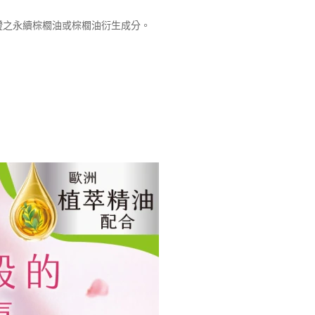
認證之永續棕櫚油或棕櫚油衍生成分。