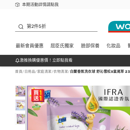
本期活動詳情請點我
下載app最高回饋$350
善存
第2件5折
最新會員優惠
屈臣氏獨家
臉部保養
化妝品
激推換購優惠價！立即點我看
首頁
/
日用品
/
家庭清潔
/
衣物清潔
/
白蘭香氛洗衣球 舒沁雪松X鼠尾草 23