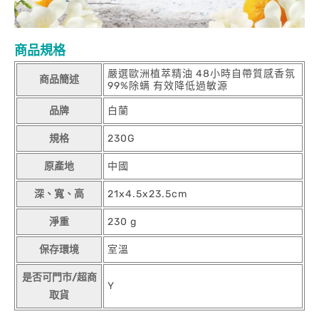
商品規格
嚴選歐洲植萃精油 48小時自帶質感香氛
商品簡述
99%除螨 有效降低過敏源
品牌
白蘭
規格
230G
原產地
中國
深、寬、高
21x4.5x23.5cm
淨重
230 g
保存環境
室溫
是否可門市/超商
Y
取貨