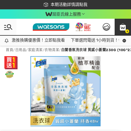
下載app最高回饋$350
本期活動詳情請點我
屈臣氏線上服務
0
激推換購優惠價！立即點我看
激推換購優惠價！立即點我看
下單選閃電送 1小時到貨！領神券
首頁
/
日用品
/
家庭清潔
/
衣物清潔
/
白蘭香氛洗衣球 質感小蒼蘭230G (10G*2