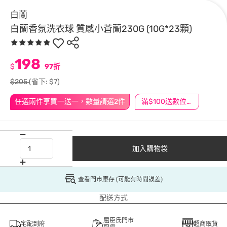
白蘭
白蘭香氛洗衣球 質感小蒼蘭230G (10G*23顆)
198
$
97折
$205
(省下: $7)
任選兩件享買一送一，數量請選2件
滿$100送數位印花
加入購物袋
查看門市庫存 (可能有時間誤差)
配送方式
屈臣氏門市
宅配到府
超商取貨