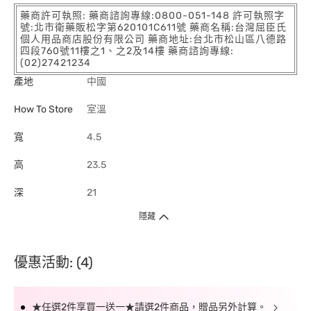
藥商許可執照: 藥商諮詢專線:0800-051-148 許可執照字
號:北市衛藥販松字第620101C611號 藥商名稱:台灣屈臣氏
個人用品商店股份有限公司 藥商地址:台北市松山區八德路
四段760號11樓之1、之2及14樓 藥商諮詢專線:
(02)27421234
產地
中國
How To Store
室溫
寬
4.5
高
23.5
深
21
隱藏
優惠活動: (4)
★任選2件享買一送一★請選2件商品，贈品另外計算。