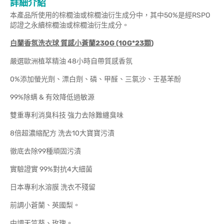
詳細介紹
本產品所使用的棕櫚油或棕櫚油衍生成分中，其中50%是經RSPO
認證之永續棕櫚油或棕櫚油衍生成分。
白蘭香氛洗衣球 質感小蒼蘭230G (10G*23顆)
嚴選歐洲植萃精油 48小時自帶質感香氛
0%添加螢光劑、漂白劑、磷、甲醛、三氯沙、壬基苯酚
99%除螨 & 有效降低過敏源
雙重專利消臭科技 強力去除難纏臭味
8倍超濃縮配方 洗去10大寶寶污漬
徹底去除99種頑固污漬
實驗證實 99%對抗4大細菌
日本專利水溶膜 洗衣不殘留
前調小蒼蘭、英國梨。
中調天竺葵、玫瑰。