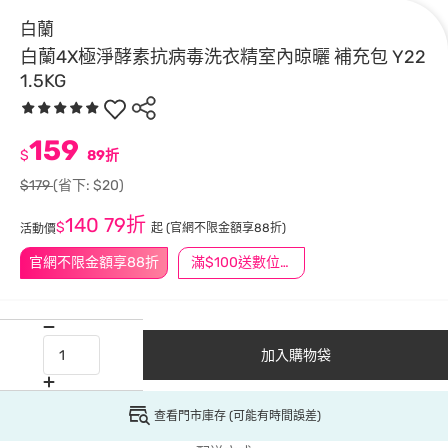
白蘭
白蘭4X極淨酵素抗病毒洗衣精室內晾曬 補充包 Y22
1.5KG
159
$
89折
$179
(省下: $20)
140
79折
$
起
(官網不限金額享88折)
活動價
官網不限金額享88折
滿$100送數位印花
加入購物袋
查看門市庫存 (可能有時間誤差)