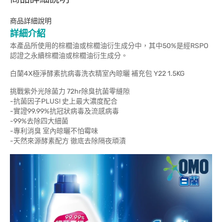
商品詳細說明
詳細介紹
本產品所使用的棕櫚油或棕櫚油衍生成分中，其中50%是經RSPO
認證之永續棕櫚油或棕櫚油衍生成分。
白蘭4X極淨酵素抗病毒洗衣精室內晾曬 補充包 Y22 1.5KG
挑戰紫外光除菌力 72hr除臭抗菌零縫隙
-抗菌因子PLUS! 史上最大濃度配合
-實證99.99%抗冠狀病毒及流感病毒
-99%去除四大細菌
-專利消臭 室內晾曬不怕霉味
-天然來源酵素配方 徹底去除隔夜頑漬