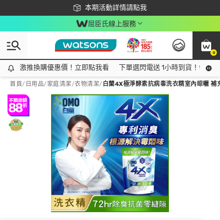
下載app最高回饋$350
本期活動詳情請點我
屈臣氏線上服務
0
激推換購優惠價！立即點我看
激推換購優惠價！立即點我看
下單選閃電送 1小時到貨！領神券
首頁
/
日用品
/
家庭清潔
/
衣物清潔
/
白蘭4X極淨酵素抗病毒洗衣精室內晾曬 補充包 