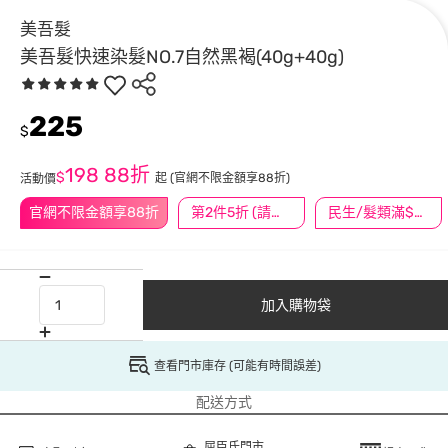
美吾髮
美吾髮快速染髮NO.7自然黑褐(40g+40g)
225
$
198
88折
$
起
(官網不限金額享88折)
活動價
官網不限金額享88折
第2件5折 (請任選2件商品)
民生/髮類滿$388送舒潔冰巾
加入購物袋
查看門市庫存 (可能有時間誤差)
配送方式
屈臣氏門市