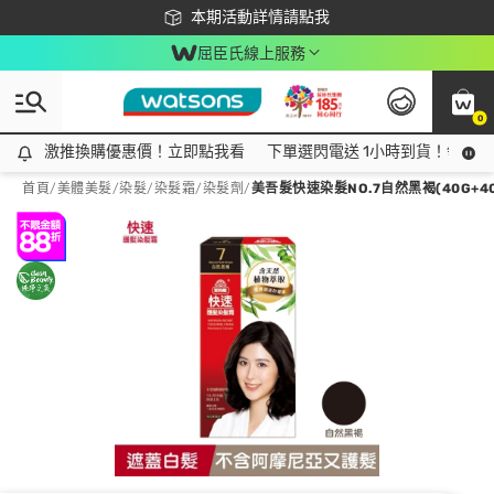
下載app最高回饋$350
本期活動詳情請點我
屈臣氏線上服務
0
激推換購優惠價！立即點我看
激推換購優惠價！立即點我看
下單選閃電送 1小時到貨！領神券
首頁
/
美體美髮
/
染髮
/
染髮霜/染髮劑
/
美吾髮快速染髮NO.7自然黑褐(40G+40