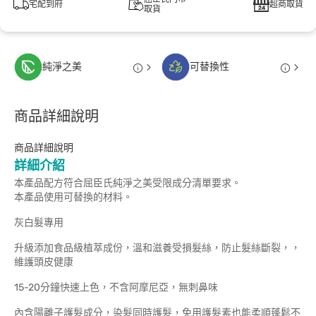
宅配到府
超商取貨
取貨
純淨之美
可替換性
商品詳細說明
商品詳細說明
詳細介紹
本產品配方符合屈臣氏純淨之美受限成分清單要求。
本產品使用可替換的材料。
灰白髮專用
升級添加食品級植萃成份，溫和滋養受損髮絲，防止髮絲斷裂，，
維護頭皮健康
15-20分鐘快速上色，不含阿摩尼亞，無刺鼻味
內含陽離子護髮成分，染髮同時護髮，免用護髮素也能柔順蓬鬆不