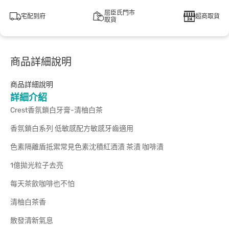
屈臣氏門市
宅配到府
超商取貨
取貨
商品詳細說明
商品詳細說明
詳細介紹
Crest香氛鎖白牙膏-清柚白茶
香氛鎖白系列 低敏感配方敏感牙齒適用
色素隔離盾抵禦常見色素沈積紅酒漬 茶漬 咖啡漬
1億拋光粒子去亮
每天茶飲咖啡也不怕
清柚白茶香
散發清新氣息