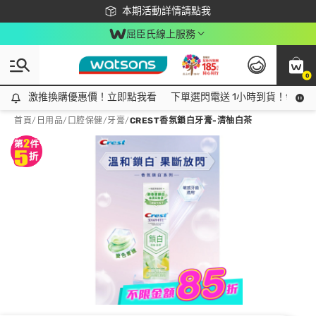
下載app最高回饋$350
本期活動詳情請點我
屈臣氏線上服務
0
激推換購優惠價！立即點我看
激推換購優惠價！立即點我看
下單選閃電送 1小時到貨！領神券
首頁
/
日用品
/
口腔保健
/
牙膏
/
CREST香氛鎖白牙膏-清柚白茶