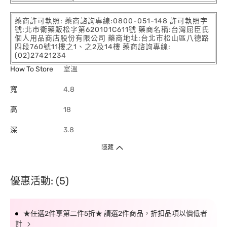
藥商許可執照: 藥商諮詢專線:0800-051-148 許可執照字
號:北市衛藥販松字第620101C611號 藥商名稱:台灣屈臣氏
個人用品商店股份有限公司 藥商地址:台北市松山區八德路
四段760號11樓之1、之2及14樓 藥商諮詢專線:
(02)27421234
How To Store
室溫
寬
4.8
高
18
深
3.8
隱藏
優惠活動: (5)
★任選2件享第二件5折★ 請選2件商品，折扣品項以價低者
計