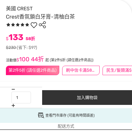
美國 CREST
Crest香氛鎖白牙膏-清柚白茶
133
$
58折
$230
(省下: $97)
100
44折
$
起
(第2件5折 (請任選2件商品))
活動價
第2件5折 (請任選2件商品)
刷中信卡滿$888送3萬點
民
加入購物袋
查看門市庫存 (可能有時間誤差)
配送方式