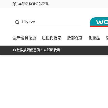
本期活動詳情請點我
下載app最高回饋$350
K beauty
Lilyeve
最新會員優惠
屈臣氏獨家
臉部保養
化妝品
激推換購優惠價！立即點我看