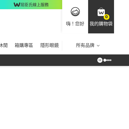
屈臣氏線上服務
0
嗨！您好
我的購物袋
休閒
箱購專區
隱形眼鏡
所有品牌