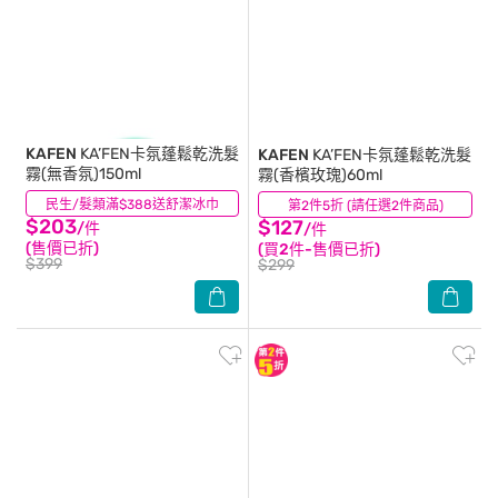
KAFEN
KA’FEN卡氛蓬鬆乾洗髮
KAFEN
KA’FEN卡氛蓬鬆乾洗髮
霧(無香氛)150ml
霧(香檳玫瑰)60ml
民生/髮類滿$388送舒潔冰巾
(11)
第2件5折 (請任選2件商品)
(4)
$203
$127
/件
/件
(售價已折)
(買2件-售價已折)
$399
$299