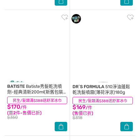
BATISTE
Batiste秀髮乾洗噴
DR`S FORMULA
510淨油蓬鬆
劑-經典清新200ml(新舊包裝
乾洗髮噴霧(薄荷淨涼)180g
隨機出貨)
民生/髮類滿$388送舒潔冰巾
(27)
民生/髮類滿$388送舒潔冰巾
(2)
$170
$169
/件
/件
(買2件-售價已折)
(售價已折)
$350
$318