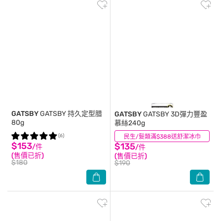
GATSBY
GATSBY 持久定型腊
GATSBY
GATSBY 3D彈力豐盈
80g
慕絲240g
(6)
民生/髮類滿$388送舒潔冰巾
(0)
$153
$135
/件
/件
(售價已折)
(售價已折)
$180
$190