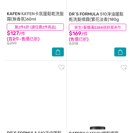
KAFEN
KA’FEN卡氛蓬鬆乾洗髮
DR`S FORMULA
510淨油蓬鬆
霧(無香氛)60ml
乾洗髮噴霧(繁花淡香)180g
第2件5折 (請任選2件商品)
(3)
民生/髮類滿$388送舒潔冰巾
(3)
$127
$169
/件
/件
(買2件-售價已折)
(售價已折)
$299
$318