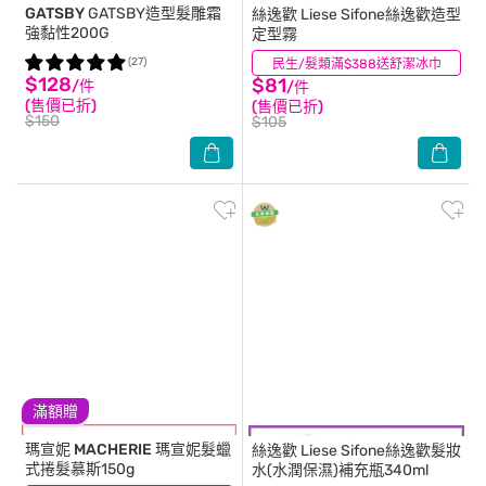
GATSBY
GATSBY造型髮雕霜
絲逸歡
Liese Sifone絲逸歡造型
強黏性200G
定型霧
(27)
民生/髮類滿$388送舒潔冰巾
(12)
$128
$81
/件
/件
(售價已折)
(售價已折)
$150
$105
滿額贈
瑪宣妮 MACHERIE
瑪宣妮髮蠟
絲逸歡
Liese Sifone絲逸歡髮妝
式捲髮慕斯150g
水(水潤保濕)補充瓶340ml