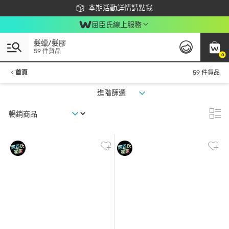
下載app最高回饋$350
本期活動詳情請點我
屈臣氏線上服務
髮蠟/髮膠
59 件貨品
0
首頁
59 件貨品
進階篩選