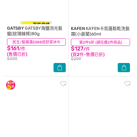
GATSBY
GATSBY海鹽消光髮
KAFEN
KA’FEN卡氛蓬鬆乾洗髮
蠟(紋理線條)80g
霧(小蒼蘭)60ml
民生/髮類滿$388送舒潔冰巾
(2)
第2件5折 (請任選2件商品)
(5)
$161
$127
/件
/件
(售價已折)
(買2件-售價已折)
$220
$299