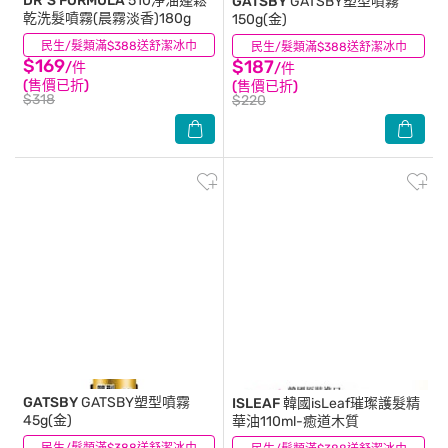
DR`S FORMULA
510淨油蓬鬆
GATSBY
GATSBY塑型噴霧
乾洗髮噴霧(晨霧淡香)180g
150g(金)
民生/髮類滿$388送舒潔冰巾
(6)
民生/髮類滿$388送舒潔冰巾
(5)
$169
$187
/件
/件
(售價已折)
(售價已折)
$318
$220
GATSBY
GATSBY塑型噴霧
ISLEAF
韓國isLeaf璀璨護髮精
45g(金)
華油110ml-癒道木質
(4)