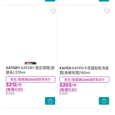
GATSBY
GATSBY 塑定噴霧(激
KAFEN
KA’FEN卡氛蓬鬆乾洗髮
鎖系) 270ml
霧(香檳玫瑰)150ml
民生/髮類滿$388送舒潔冰巾
(2)
民生/髮類滿$388送舒潔冰巾
(1)
$212
$203
/件
/件
(售價已折)
(售價已折)
$250
$399