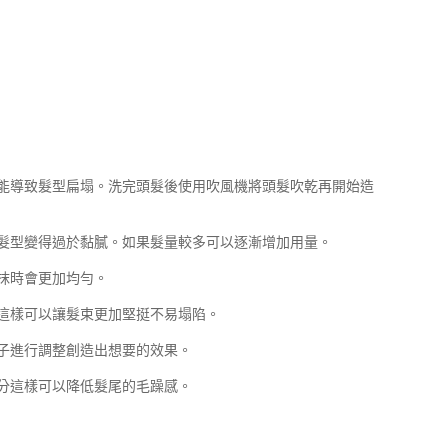
能導致髮型扁塌。洗完頭髮後使用吹風機將頭髮吹乾再開始造
髮型變得過於黏膩。如果髮量較多可以逐漸增加用量。
抹時會更加均勻。
這樣可以讓髮束更加堅挺不易塌陷。
子進行調整創造出想要的效果。
分這樣可以降低髮尾的毛躁感。