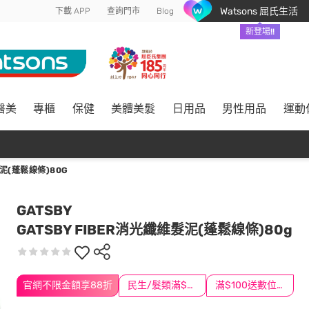
Watsons 屈氏生活
下載 APP
查詢門市
Blog
新登場!!
醫美
專櫃
保健
美體美髮
日用品
男性用品
運動
髮泥(蓬鬆線條)80G
GATSBY
GATSBY FIBER消光纖維髮泥(蓬鬆線條)80g
官網不限金額享88折
民生/髮類滿$388送舒潔冰巾
滿$100送數位印花