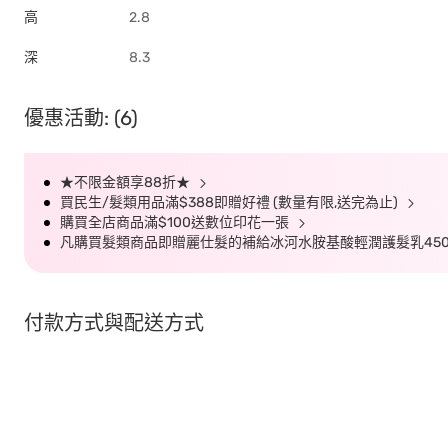
高
2.8
深
8.3
優惠活動: (6)
★不限金額享88折★
買民生/髮類用品滿$388即贈好禮 (數量有限,送完為止)
購買全店商品滿$100送數位印花一張
凡購買髮類商品即贈麗仕髮的補給冰河水胺基酸輕潤護髮乳450G
付款方式與配送方式