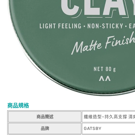
商品規格
商品簡述
纖維造型~持久高支撐 清
品牌
GATSBY