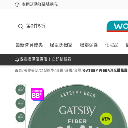
本期活動詳情請點我
下載app最高回饋$350
善存
第2件5折
最新會員優惠
屈臣氏獨家
臉部保養
化妝品
激推換購優惠價！立即點我看
首頁
/
美體美髮
/
頭髮造型
/
髮蠟/髮雕/髮膠
/
GATSBY FIBER消光纖維