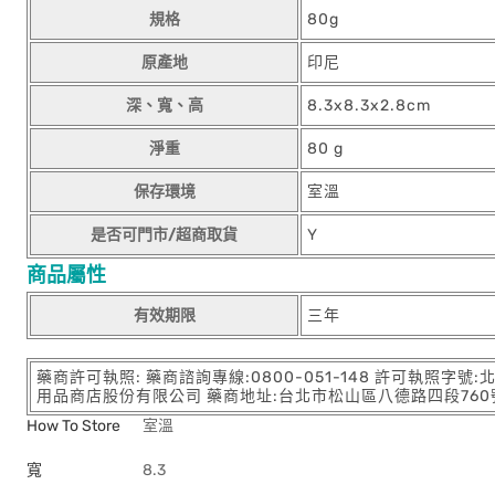
規格
80g
原產地
印尼
深、寬、高
8.3x8.3x2.8cm
淨重
80 g
保存環境
室溫
是否可門市/超商取貨
Y
商品屬性
有效期限
三年
藥商許可執照: 藥商諮詢專線:0800-051-148 許可執照字號
用品商店股份有限公司 藥商地址:台北市松山區八德路四段760號11樓
How To Store
室溫
寬
8.3