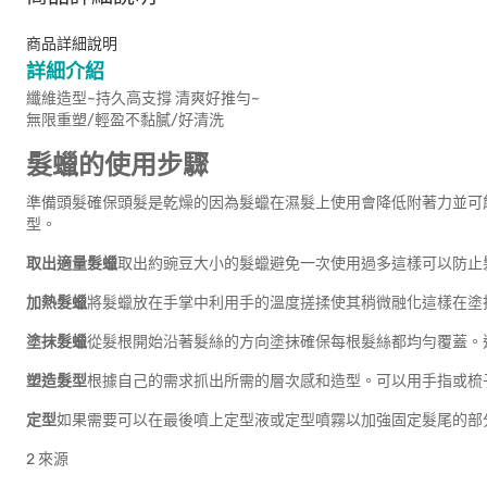
商品詳細說明
詳細介紹
纖維造型~持久高支撐 清爽好推勻~
無限重塑/輕盈不黏膩/好清洗
髮蠟的使用步驟
準備頭髮確保頭髮是乾燥的因為髮蠟在濕髮上使用會降低附著力並可
型。
取出適量髮蠟
取出約豌豆大小的髮蠟避免一次使用過多這樣可以防止
加熱髮蠟
將髮蠟放在手掌中利用手的溫度搓揉使其稍微融化這樣在塗
塗抹髮蠟
從髮根開始沿著髮絲的方向塗抹確保每根髮絲都均勻覆蓋。
塑造髮型
根據自己的需求抓出所需的層次感和造型。可以用手指或梳
定型
如果需要可以在最後噴上定型液或定型噴霧以加強固定髮尾的部
2 來源