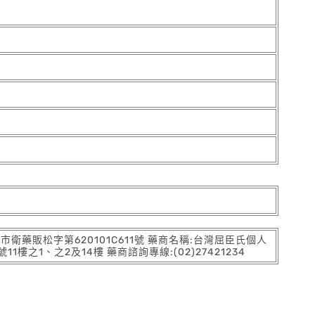
:北市衛藥販松字第620101C611號 藥商名稱:台灣屈臣氏個人
之1、之2及14樓 藥商諮詢專線:(02)27421234