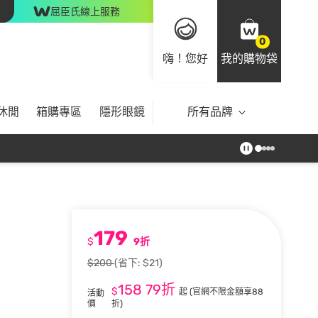
屈臣氏線上服務
0
嗨！您好
我的購物袋
休閒
箱購專區
隱形眼鏡
所有品牌
179
$
9折
$200
(省下: $21)
158
79折
$
起
(官網不限金額享88
活動
價
折)