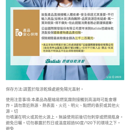
保存方法:請置於陰涼乾燥處避免陽光直射。
使用注意事項:本產品為壓縮易燃氣霧劑接觸到高溫時可能會爆
炸。請勿靠近熱源、熱表面、火花、明火、點燃的香菸或其他火
源。切
勿噴灑在明火或其他火源上。無論使用前後切勿刺穿或燃燒瓶身。
避免日曬。切勿暴露於烈日或溫度超過50度/120下的環境之下。
避免