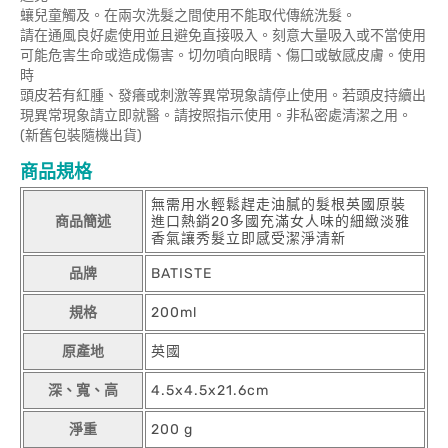
蠰兒童觸及。在兩次洗髮之間使用不能取代傳統洗髮。
請在通風良好處使用並且避免直接吸入。刻意大量吸入或不當使用
可能危害生命或造成傷害。切勿噴向眼睛、傷囗或敏感皮膚。使用
時
頭皮若有紅腫、發癢或刺激等異常現象請停止使用。若頭皮持續出
現異常現象請立即就醫。請按照指示使用。非私密處清潔之用。
(新舊包裝隨機出貨)
商品規格
無需用水輕鬆趕走油膩的髮根英國原裝
商品簡述
進口熱銷20多國充滿女人味的細緻淡雅
香氣讓秀髮立即感受潔淨清新
品牌
BATISTE
規格
200ml
原產地
英國
深、寬、高
4.5x4.5x21.6cm
淨重
200 g