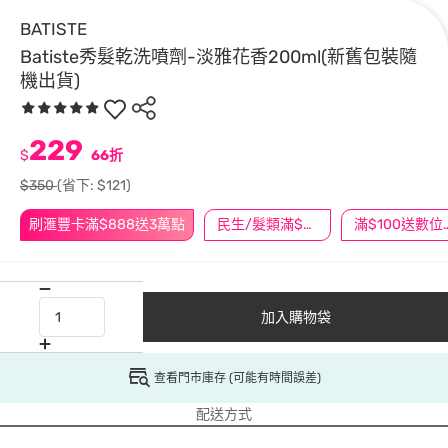
BATISTE
Batiste秀髮乾洗噴劑-淡雅花香200ml(新舊包裝隨
機出貨)
229
$
66折
$350
(省下: $121)
刷滙豐卡滿$888送3萬點
民生/髮類滿$388送舒潔冰巾
滿$100
加入購物袋
查看門市庫存 (可能有時間誤差)
配送方式