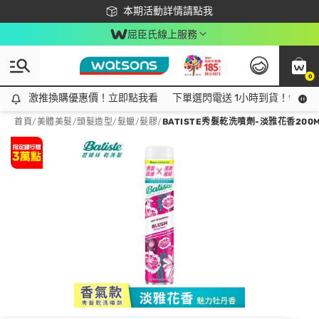
下載app最高回饋$350
本期活動詳情請點我
屈臣氏線上服務
0
激推換購優惠價！立即點我看
激推換購優惠價！立即點我看
下單選閃電送 1小時到貨！領神券
首頁
/
美體美髮
/
頭髮造型
/
髮蠟/髮膠
/
BATISTE秀髮乾洗噴劑-淡雅花香200