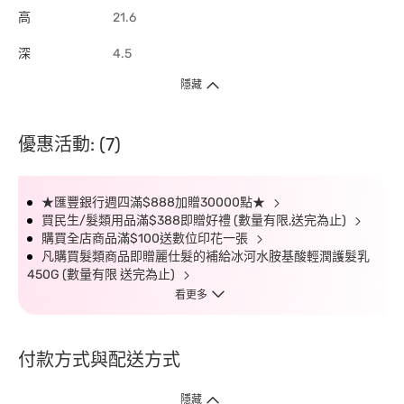
高
21.6
深
4.5
隱藏
優惠活動: (7)
★匯豐銀行週四滿$888加贈30000點★
買民生/髮類用品滿$388即贈好禮 (數量有限,送完為止)
購買全店商品滿$100送數位印花一張
凡購買髮類商品即贈麗仕髮的補給冰河水胺基酸輕潤護髮乳
450G (數量有限 送完為止)
看更多
付款方式與配送方式
隱藏