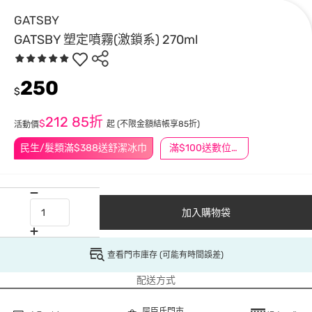
GATSBY
GATSBY 塑定噴霧(激鎖系) 270ml
250
$
212
85折
$
起
(不限金額結帳享85折)
活動價
民生/髮類滿$388送舒潔冰巾
滿$100送數位印花
加入購物袋
查看門市庫存 (可能有時間誤差)
配送方式
屈臣氏門市