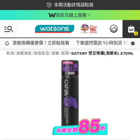
下載app最高回饋$350
本期活動詳情請點我
屈臣氏線上服務
0
激推換購優惠價！立即點我看
激推換購優惠價！立即點我看
下單選閃電送 1小時到貨！領神券
首頁
/
美體美髮
/
頭髮造型
/
髮蠟/髮膠
/
GATSBY 塑定噴霧(激鎖系) 270ML