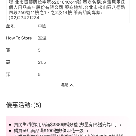
號:北市衛藥販松字第620101C611號 藥商名稱:台灣屈臣氏
個人用品商店股份有限公司 藥商地址:台北市松山區八德路
四段760號11樓之1、之2及14樓 藥商諮詢專線:
(02)27421234
產地
中國
How To Store
室溫
寬
5
高
21.5
深
5
隱藏
優惠活動: (5)
買民生/髮類用品滿$388即贈好禮 (數量有限,送完為止)
購買全店商品滿$100送數位印花一張