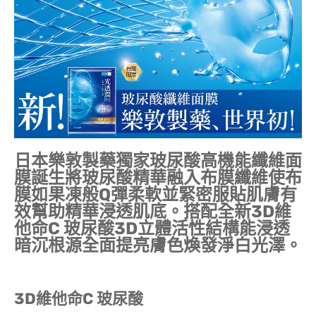
日本樂敦製藥獨家玻尿酸高機能纖維面
膜誕生將玻尿酸精華融入布膜纖維使布
膜如果凍般Q彈柔軟並緊密服貼肌膚有
效幫助精華浸透肌底。搭配全新3D維
他命C 玻尿酸3D立體活性結構能浸透
暗沉根源全面提亮膚色煥發淨白光澤。
3D維他命C 玻尿酸