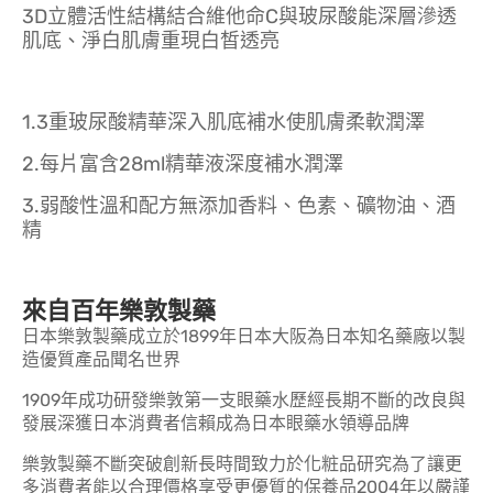
3D立體活性結構結合維他命C與玻尿酸能深層滲透
肌底、淨白肌膚重現白皙透亮
1.3重玻尿酸精華深入肌底補水使肌膚柔軟潤澤
2.每片富含28ml精華液深度補水潤澤
3.弱酸性溫和配方無添加香料、色素、礦物油、酒
精
來自百年樂敦製藥
日本樂敦製藥成立於1899年日本大阪為日本知名藥廠以製
造優質產品聞名世界
1909年成功研發樂敦第一支眼藥水歷經長期不斷的改良與
發展深獲日本消費者信賴成為日本眼藥水領導品牌
樂敦製藥不斷突破創新長時間致力於化粧品研究為了讓更
多消費者能以合理價格享受更優質的保養品2004年以嚴謹