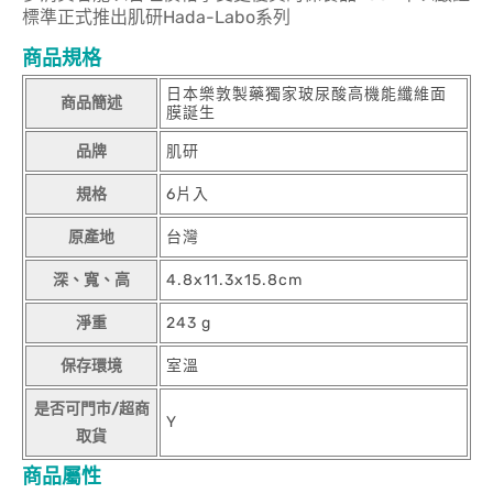
標準正式推出肌研Hada-Labo系列
商品規格
日本樂敦製藥獨家玻尿酸高機能纖維面
商品簡述
膜誕生
品牌
肌研
規格
6片入
原產地
台灣
深、寬、高
4.8x11.3x15.8cm
淨重
243 g
保存環境
室溫
是否可門市/超商
Y
取貨
商品屬性