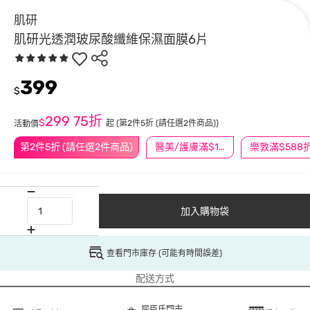
肌研
肌研光透潤玻尿酸纖維保濕面膜6片
399
$
299
75折
$
起
(第2件5折 (請任選2件商品))
活動價
第2件5折 (請任選2件商品)
醫美/護膚滿$1200送$200
加入購物袋
查看門市庫存 (可能有時間誤差)
配送方式
屈臣氏門市