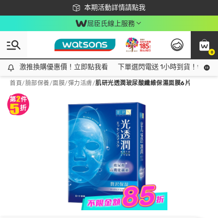
下載app最高回饋$350
本期活動詳情請點我
屈臣氏線上服務
0
激推換購優惠價！立即點我看
激推換購優惠價！立即點我看
下單選閃電送 1小時到貨！領神券
首頁
/
臉部保養
/
面膜
/
彈力活膚
/
肌研光透潤玻尿酸纖維保濕面膜6片