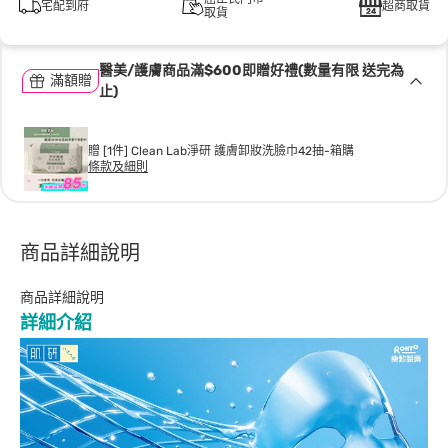
宅配到府
超商取貨
取貨
醫美/護膚商品滿$600即贈好禮(數量有限 送完為
滿額贈
止)
贈 [1件] Clean Lab淨研 護膚卸妝洗臉巾42抽-箱購
條款及細則
商品詳細說明
商品詳細說明
詳細介紹