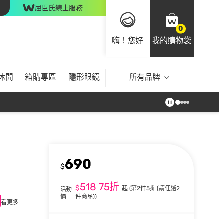
屈臣氏線上服務
0
嗨！您好
我的購物袋
休閒
箱購專區
隱形眼鏡
所有品牌
690
$
518
75折
$
起
(第2件5折 (請任選2
活動
價
件商品))
看更多