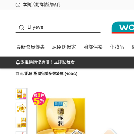
本期活動詳情請點我
下載app最高回饋$350
K beauty
Lilyeve
最新會員優惠
屈臣氏獨家
臉部保養
化妝品
激推換購優惠價！立即點我看
首頁
/
肌研 極潤完美多效凝露 (100G)