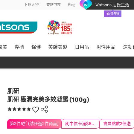
Watsons 屈氏生活
下載 APP
查詢門市
Blog
新登場!!
醫美
專櫃
保健
美體美髮
日用品
男性用品
運動
肌研
肌研 極潤完美多效凝露 (100g)
第2件5折 (請任選2件商品)
刷中信卡滿$888送3萬點
會員點數2倍送