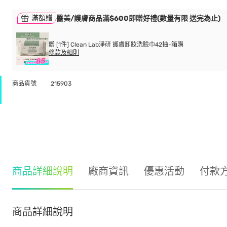
滿額贈
醫美/護膚商品滿$600即贈好禮(數量有限 送完為止)
贈 [1件] Clean Lab淨研 護膚卸妝洗臉巾42抽-箱購
條款及細則
商品貨號
215903
商品詳細說明
廠商資訊
優惠活動
付款
商品詳細說明