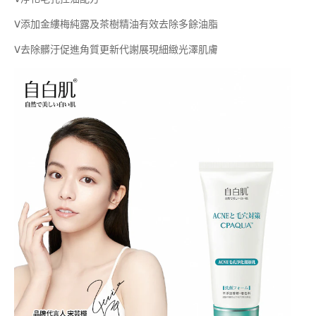
V添加金縷梅純露及茶樹精油有效去除多餘油脂
V去除髒汙促進角質更新代謝展現細緻光澤肌膚