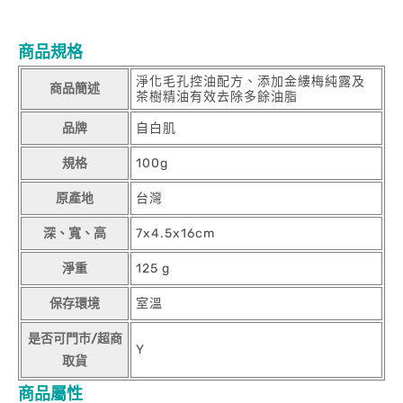
商品規格
淨化毛孔控油配方、添加金縷梅純露及
商品簡述
茶樹精油有效去除多餘油脂
品牌
自白肌
規格
100g
原產地
台灣
深、寬、高
7x4.5x16cm
淨重
125 g
保存環境
室溫
是否可門市/超商
Y
取貨
商品屬性