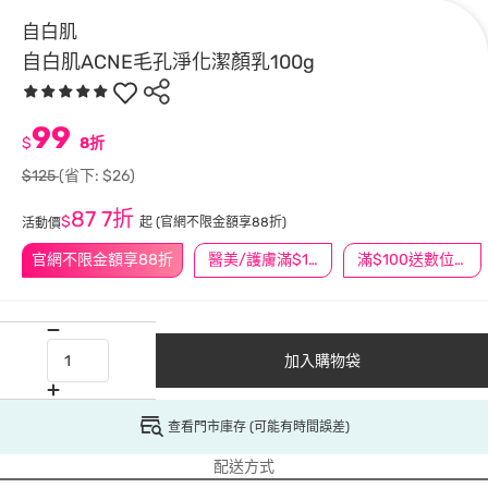
自白肌
自白肌ACNE毛孔淨化潔顏乳100g
99
$
8折
$125
(省下: $26)
87
7折
$
起
(官網不限金額享88折)
活動價
官網不限金額享88折
醫美/護膚滿$1200送$200
滿$100送數位印花
加入購物袋
查看門市庫存 (可能有時間誤差)
配送方式