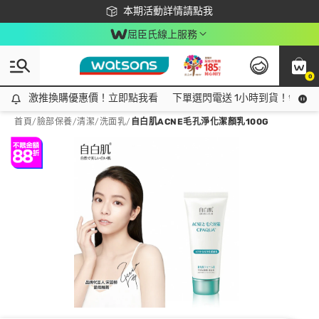
下載app最高回饋$350
本期活動詳情請點我
屈臣氏線上服務
0
激推換購優惠價！立即點我看
激推換購優惠價！立即點我看
下單選閃電送 1小時到貨！領神券
首頁
/
臉部保養
/
清潔
/
洗面乳
/
自白肌ACNE毛孔淨化潔顏乳100G