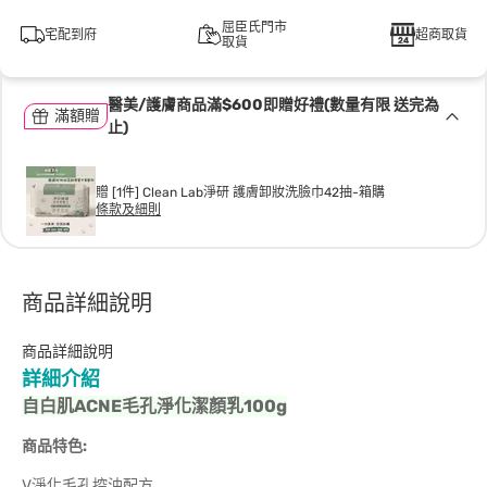
屈臣氏門市
宅配到府
超商取貨
取貨
醫美/護膚商品滿$600即贈好禮(數量有限 送完為
滿額贈
止)
贈 [1件] Clean Lab淨研 護膚卸妝洗臉巾42抽-箱購
條款及細則
商品詳細說明
商品詳細說明
詳細介紹
自白肌ACNE毛孔淨化潔顏乳100g
商品特色:
V淨化毛孔控油配方