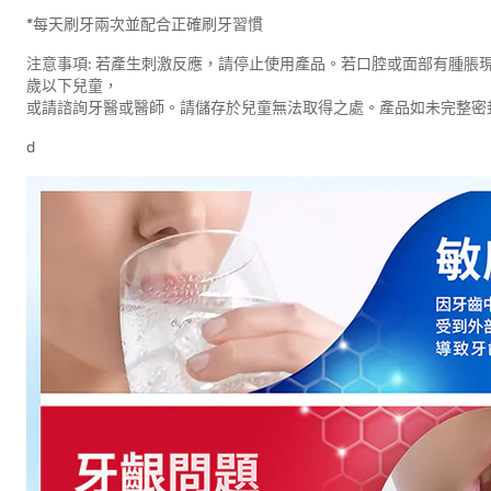
*每天刷牙兩次並配合正確刷牙習慣
注意事項: 若產生刺激反應，請停止使用產品。若口腔或面部有腫脹
歲以下兒童，
或請諮詢牙醫或醫師。請儲存於兒童無法取得之處。產品如未完整密
d