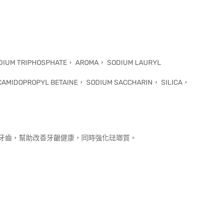
IUM TRIPHOSPHATE， AROMA， SODIUM LAURYL
AMIDOPROPYL BETAINE， SODIUM SACCHARIN， SILICA，
牙齒，幫助改善牙齦健康，同時強化琺瑯質。