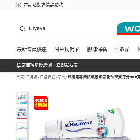
本期活動詳情請點我
下載app最高回饋$350
K beauty
Lilyeve
最新會員優惠
屈臣氏獨家
臉部保養
化妝品
激推換購優惠價！立即點我看
首頁
/
日用品
/
口腔保健
/
牙膏
/
舒酸定專業抗敏護齦強化琺瑯質牙膏100