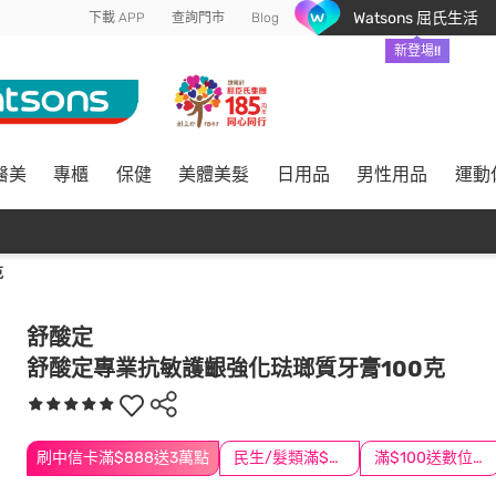
Watsons 屈氏生活
下載 APP
查詢門市
Blog
新登場!!
醫美
專櫃
保健
美體美髮
日用品
男性用品
運動
克
舒酸定
舒酸定專業抗敏護齦強化琺瑯質牙膏100克
刷中信卡滿$888送3萬點
民生/髮類滿$388送舒潔冰巾
滿$100送數位印花