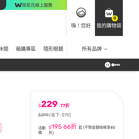
屈臣氏線上服務
0
嗨！您好
我的購物袋
休閒
箱購專區
隱形眼鏡
所有品牌
229
$
77折
$299
(省下: $70)
195
66折
$
起
(不限金額結帳享85
活動
價
折)