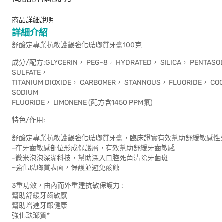
商品詳細說明
詳細介紹
舒酸定專業抗敏護齦強化琺瑯質牙膏100克
成分/配方:GLYCERIN， PEG-8， HYDRATED， SILICA， PENTASOD
SULFATE，
TITANIUM DIOXIDE， CARBOMER， STANNOUS， FLUORIDE， COC
SODIUM
FLUORIDE， LIMONENE (配方含1450 PPM氟)
特色/作用:
舒酸定專業抗敏護齦強化琺瑯質牙膏，臨床證實有效幫助舒緩敏感性
-在牙齒敏感部位形成保護層，有效幫助舒緩牙齒敏感
-微米泡泡深潔科技，幫助深入口腔死角清除牙菌斑
-強化琺瑯質表面，保護並避免酸蝕
3重功效，由內而外重建抗敏保護力 :
幫助舒緩牙齒敏感
幫助增進牙齦健康
強化琺瑯質*