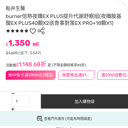
船井生醫
burner倍熱夜孅EX PLUS提升代謝舒眠组(夜孅胺基
酸EX PLUS40顆X2送食事對策EX PRO+18顆X1)
1,350
$
8折
$1,699
(省下: $349)
1,148
68折
$
起
(不限金額結帳享85折)
活動價
刷中信卡滿$888送3萬點
保健食品滿$1200送$100
滿$100
加入購物袋
查看門市庫存 (可能有時間誤差)