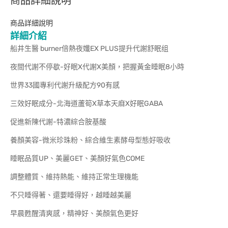
商品詳細說明
商品詳細說明
詳細介紹
船井生醫 burner倍熱夜孅EX PLUS提升代謝舒眠组
夜間代謝不停歇-好眠X代謝X美顏，把握黃金睡眠8小時
世界33國專利代謝升級配方90有感
三效好眠成分-北海道蘆筍X草本天麻X好眠GABA
促進新陳代謝-特濃綜合胺基酸
養顏美容-微米珍珠粉、綜合維生素酵母型態好吸收
睡眠品質UP、美麗GET、美顏好氣色COME
調整體質、維持熱能、維持正常生理機能
不只睡得著、還要睡得好，越睡越美麗
早晨甦醒清爽感，精神好、美顏氣色更好