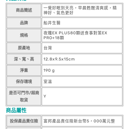
一覺好眠到天亮，早晨甦醒清爽感，精
商品簡述
神好、氣色更好
品牌
船井生醫
夜孅EX PLUS80顆送食事對策EX
規格
PRO+18顆
原產地
台灣
深、寬、高
12.8x9.5x15cm
淨重
190 g
保存環境
室溫
是否可門市/超商
Y
取貨
商品屬性
投保產品責任險
富邦產品責任險新台幣5，000萬元整