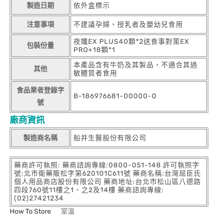
製造日期
依外盒標示
注意事項
不建議孕婦、授乳者及嬰幼兒食用
夜孅EX PLUS40顆*2送食事對策EX
包裝份量
PRO+18顆*1
本產品含有牛奶及其製品，不適合其過
其他
敏體質者食用
食品業者登錄字
B-186976681-00000-0
號
廠商資訊
製造商名稱
船井生醫股份有限公司
藥商許可執照: 藥商諮詢專線:0800-051-148 許可執照字
號:北市衛藥販松字第620101C611號 藥商名稱:台灣屈臣氏
個人用品商店股份有限公司 藥商地址:台北市松山區八德路
四段760號11樓之1、之2及14樓 藥商諮詢專線:
(02)27421234
How To Store
室溫