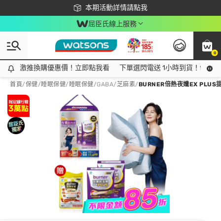
下載app最高回饋$350
本期活動詳情請點我
屈臣氏線上服務
0
激推換購優惠價！立即點我看
激推換購優惠價！立即點我看
下單選閃電送 1小時到貨！領神券
首頁
/
保健
/
睡眠保健
/
睡眠保健/GABA/芝麻素
/
BURNER倍熱夜孅EX PLUS