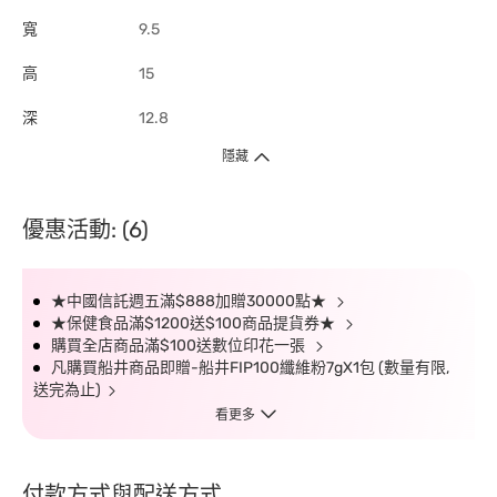
寬
9.5
高
15
深
12.8
隱藏
優惠活動: (6)
★中國信託週五滿$888加贈30000點★
★保健食品滿$1200送$100商品提貨券★
購買全店商品滿$100送數位印花一張
凡購買船井商品即贈-船井FIP100纖維粉7gX1包 (數量有限,
送完為止)
看更多
付款方式與配送方式