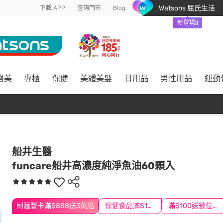
Watsons 屈氏生活
下載 APP
查詢門市
Blog
新登場!!
醫美
專櫃
保健
美體美髮
日用品
男性用品
運動
船井生醫
funcare船井高濃度純淨魚油60顆入
刷滙豐卡滿$888送3萬點
保健食品滿$1200送$100
滿$100送數位印花