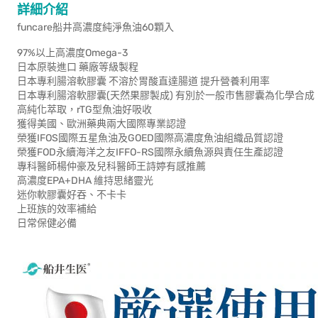
詳細介紹
funcare船井高濃度純淨魚油60顆入
97%以上高濃度Omega-3
日本原裝進口 藥廠等級製程
日本專利腸溶軟膠囊 不溶於胃酸直達腸道 提升營養利用率
日本專利腸溶軟膠囊(天然果膠製成) 有別於一般市售膠囊為化學合成
高純化萃取，rTG型魚油好吸收
獲得美國、歐洲藥典兩大國際專業認證
榮獲IFOS國際五星魚油及GOED國際高濃度魚油組織品質認證
榮獲FOD永續海洋之友IFFO-RS國際永續魚源與責任生產認證
專科醫師楊仲豪及兒科醫師王詩婷有感推薦
高濃度EPA+DHA 維持思緒靈光
迷你軟膠囊好吞、不卡卡
上班族的效率補給
日常保健必備