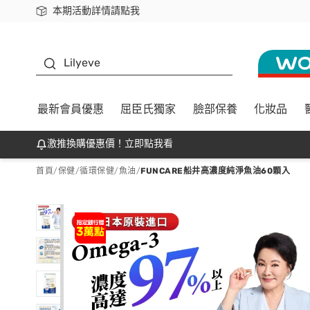
本期活動詳情請點我
下載app最高回饋$350
K beauty
Lilyeve
最新會員優惠
屈臣氏獨家
臉部保養
化妝品
激推換購優惠價！立即點我看
首頁
/
保健
/
循環保健
/
魚油
/
FUNCARE船井高濃度純淨魚油60顆入