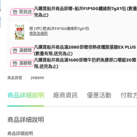
凡購買船井商品即贈-船井FIP100纖維粉7gX1包 (數
買就送
完為止)
贈 [1件] 贈)船井FIP100纖維粉7gX1包
條款及細則
凡購買船井商品滿2880即贈倍熱夜孅胺基酸EX PLUS 
滿額贈
(數量有限,送完為止)
凡購買船井商品滿1680即贈牛奶鈣魚膠原口嚼錠20顆 
滿額贈
限,送完為止)
商品貨號
298899
商品詳細說明
廠商資訊
優惠活動
付款
商品詳細說明
商品詳細說明