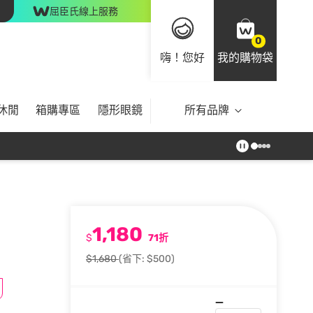
屈臣氏線上服務
0
嗨！您好
我的購物袋
休閒
箱購專區
隱形眼鏡
所有品牌
1,180
$
71折
$1,680
(省下: $500)