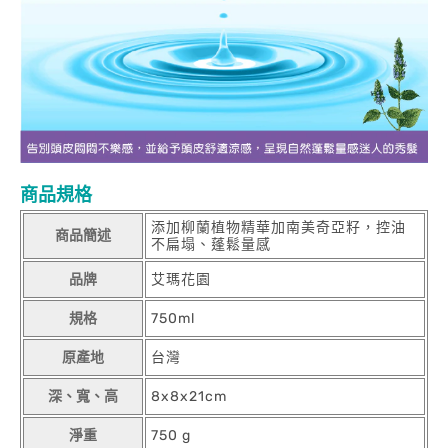
商品規格
添加柳蘭植物精華加南美奇亞籽，控油
商品簡述
不扁塌、蓬鬆量感
品牌
艾瑪花園
規格
750ml
原產地
台灣
深、寬、高
8x8x21cm
淨重
750 g