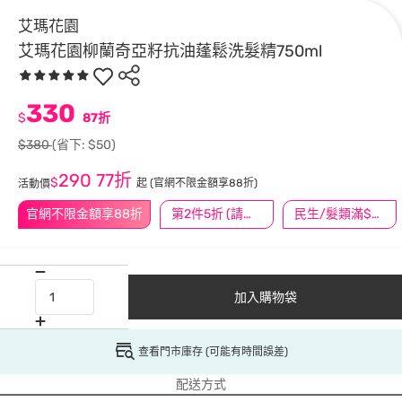
艾瑪花園
艾瑪花園柳蘭奇亞籽抗油蓬鬆洗髮精750ml
330
$
87折
$380
(省下: $50)
290
77折
$
起
(官網不限金額享88折)
活動價
官網不限金額享88折
第2件5折 (請任選2件商品)
民生/髮類滿$388送舒潔冰巾
加入購物袋
查看門市庫存 (可能有時間誤差)
配送方式