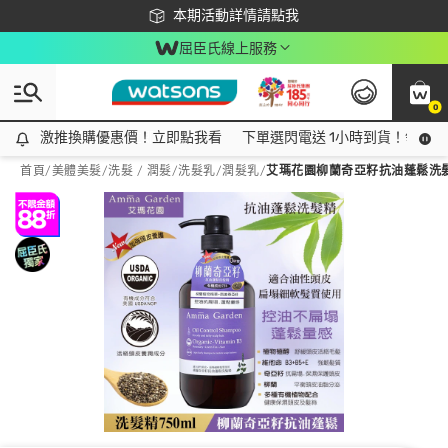
下載app最高回饋$350
本期活動詳情請點我
屈臣氏線上服務
0
激推換購優惠價！立即點我看
激推換購優惠價！立即點我看
下單選閃電送 1小時到貨！領神券
首頁
/
美體美髮
/
洗髮 / 潤髮
/
洗髮乳/潤髮乳
/
艾瑪花園柳蘭奇亞籽抗油蓬鬆洗髮