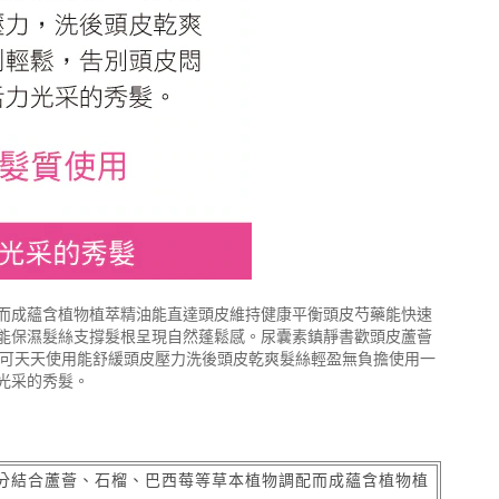
而成蘊含植物植萃精油能直達頭皮維持健康平衡頭皮芍藥能快速
能保濕髮絲支撐髮根呈現自然蓬鬆感。尿囊素鎮靜書歡頭皮蘆薈
裂可天天使用能舒緩頭皮壓力洗後頭皮乾爽髮絲輕盈無負擔使用一
光采的秀髮。
分結合蘆薈、石榴、巴西莓等草本植物調配而成蘊含植物植