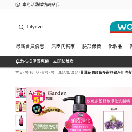
本期活動詳情請點我
下載app最高回饋$350
K beauty
Lilyeve
最新會員優惠
屈臣氏獨家
臉部保養
化妝品
激推換購優惠價！立即點我看
首頁
/
男性用品
/
髮類
/
男士洗髮精/潤髮
/
艾瑪花園玫瑰多酚舒敏淨化洗髮精