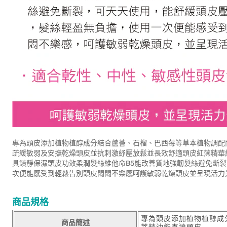
專為頭皮添加植物植醇成分結合蘆薈、石榴、巴西莓等草本植物調配
疏緩敏弱及安撫乾燥頭皮並抗刺激紓壓放鬆並長效舒適頭皮紅藻精華
具鎮靜保濕頭皮功效柔潤髮絲維他命B5能改善質地強韌髮絲避免斷
次便能感受到輕鬆告別頭皮悶悶不樂感呵護敏弱乾燥頭皮並呈現活力
商品規格
專為頭皮添加植物植醇成
商品簡述