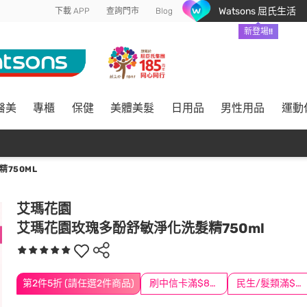
Watsons 屈氏生活
下載 APP
查詢門市
Blog
新登場!!
醫美
專櫃
保健
美體美髮
日用品
男性用品
運動
750ML
艾瑪花園
艾瑪花園玫瑰多酚舒敏淨化洗髮精750ml
第2件5折 (請任選2件商品)
刷中信卡滿$888送3萬點
民生/髮類滿$388送舒潔冰巾