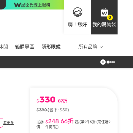
屈臣氏線上服務
0
嗨！您好
我的購物袋
休閒
箱購專區
隱形眼鏡
所有品牌
330
$
87折
$380
(省下: $50)
248
66折
$
起
(第2件5折 (請任選2
活動
看更多
價
件商品))