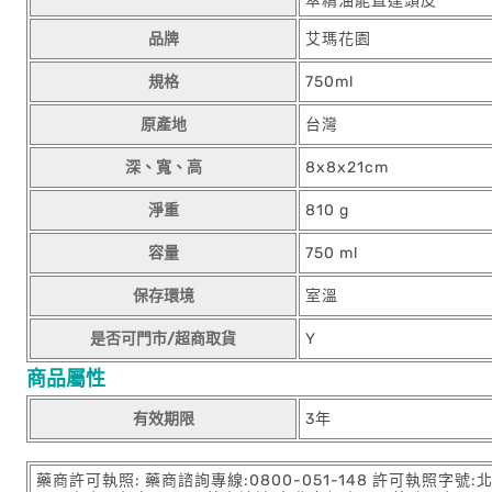
萃精油能直達頭皮
品牌
艾瑪花園
規格
750ml
原產地
台灣
深、寬、高
8x8x21cm
淨重
810 g
容量
750 ml
保存環境
室溫
是否可門市/超商取貨
Y
商品屬性
有效期限
3年
藥商許可執照: 藥商諮詢專線:0800-051-148 許可執照字號