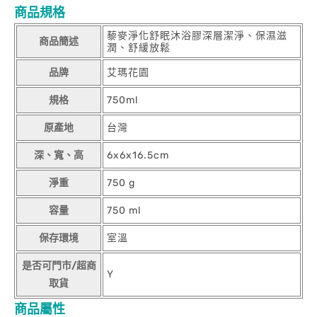
商品規格
藜麥淨化舒眠沐浴膠深層潔淨、保濕滋
商品簡述
潤、舒緩放鬆
品牌
艾瑪花園
規格
750ml
原產地
台灣
深、寬、高
6x6x16.5cm
淨重
750 g
容量
750 ml
保存環境
室溫
是否可門市/超商
Y
取貨
商品屬性