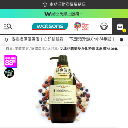
下載app最高回饋$350
本期活動詳情請點我
屈臣氏線上服務
0
激推換購優惠價！立即點我看
激推換購優惠價！立即點我看
下單選閃電送 1小時到貨！領神券
首頁
/
美體美髮
/
身體清潔
/
沐浴乳
/
艾瑪花園藜麥淨化舒眠沐浴膠750ML