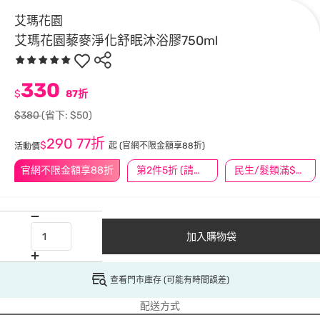
艾瑪花園
艾瑪花園藜麥淨化舒眠沐浴膠750ml
330
$
87折
$380
(省下: $50)
290
77折
$
起
(官網不限金額享88折)
活動價
官網不限金額享88折
第2件5折 (請任選2件商品)
民生/髮類滿$388送舒潔冰巾
加入購物袋
查看門市庫存 (可能有時間誤差)
配送方式