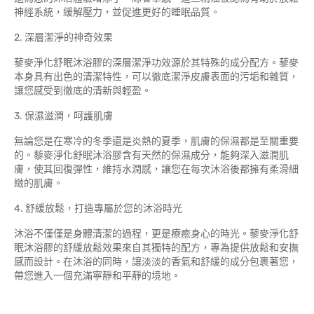
神經系統，緩解壓力，並促進更好的睡眠品質。
2. 深層潔淨的神奇效果
藜麥淨化舒眠沐浴膠的深層潔淨功效源於其特殊的成分配方。藜麥
本身具有出色的清潔特性，可以徹底潔淨皮膚表面的污垢和雜質，
讓您感受到徹底的清新與輕盈。
3. 保濕滋潤，呵護肌膚
無論您是在寒冷的冬季還是炎熱的夏季，肌膚的保濕都是至關重要
的。藜麥淨化舒眠沐浴膠含有天然的保濕成分，能夠深入滋潤肌
膚，使其回復彈性，維持水潤感，讓您在每次沐浴後都擁有柔滑細
緻的肌膚。
4. 舒緩放鬆，打造專屬於您的沐浴時光
沐浴不僅僅是身體清潔的過程，更是療癒身心的時光。藜麥淨化舒
眠沐浴膠的舒緩放鬆效果來自其獨特的配方，專為提供放鬆和安撫
感而設計。在沐浴的同時，讓淡淡的香氣和舒緩的成分包裹著您，
帶您進入一個充滿寧靜和平靜的境地。