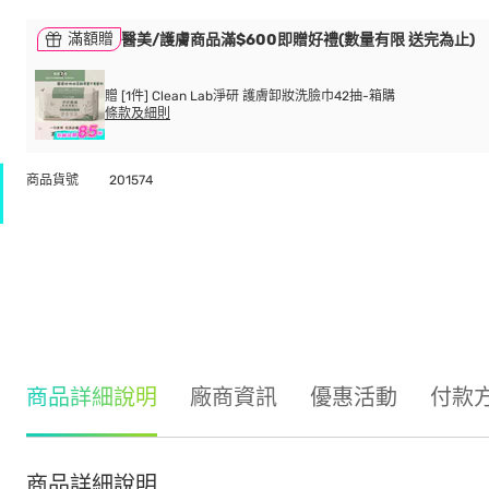
滿額贈
醫美/護膚商品滿$600即贈好禮(數量有限 送完為止)
贈 [1件] Clean Lab淨研 護膚卸妝洗臉巾42抽-箱購
條款及細則
商品貨號
201574
商品詳細說明
廠商資訊
優惠活動
付款
商品詳細說明