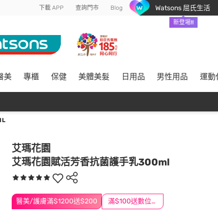
Watsons 屈氏生活
下載 APP
查詢門市
Blog
新登場!!
醫美
專櫃
保健
美體美髮
日用品
男性用品
運動
L
艾瑪花園
艾瑪花園賦活芳香抗菌護手乳300ml
醫美/護膚滿$1200送$200
滿$100送數位印花