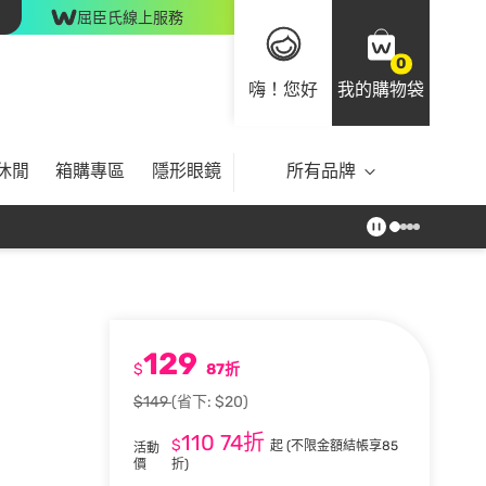
屈臣氏線上服務
0
嗨！您好
我的購物袋
休閒
箱購專區
隱形眼鏡
所有品牌
129
$
87折
$149
(省下: $20)
110
74折
$
起
(不限金額結帳享85
活動
價
折)