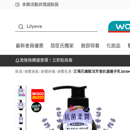
本期活動詳情請點我
下載app最高回饋$350
K beauty
Lilyeve
最新會員優惠
屈臣氏獨家
臉部保養
化妝品
激推換購優惠價！立即點我看
首頁
/
美體美髮
/
身體保養
/
身體乳液
/
艾瑪花園賦活芳香抗菌護手乳300M