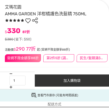
艾瑪花園
AMMA GARDEN 洋柑橘護色洗髮精 750ML
330
$
87折
$380
(省下: $50)
290
77折
$
起
(官網不限金額享88折)
活動價
官網不限金額享88折
第2件5折 (請任選2件商品)
民生/髮類滿$388送舒潔冰巾
加入購物袋
查看門市庫存 (可能有時間誤差)
配送方式