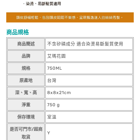
商品規格
商品簡述
不含矽磷成分 適合染燙易斷髮質使用
品牌
艾瑪花園
規格
750ML
原產地
台灣
深、寬、高
8x8x21cm
淨重
750 g
保存環境
室溫
是否可門市/超商
Y
取貨