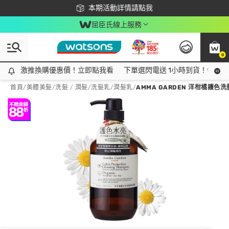
下載app最高回饋$350
本期活動詳情請點我
屈臣氏線上服務
0
激推換購優惠價！立即點我看
激推換購優惠價！立即點我看
下單選閃電送 1小時到貨！領神券
首頁
/
美體美髮
/
洗髮 / 潤髮
/
洗髮乳/潤髮乳
/
AMMA GARDEN 洋柑橘護色洗髮